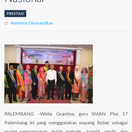
PRESTASI
pada
Komentar Dinonaktifkan
Wayang
Beber
Antarkan
Widya
ke
Kompetisi
Nasional
PALEMBANG –Widia Grantina, guru SMAN Plus 17
Palembang ini yang menggunakan wayang Beber sebagai
model pembelajaran. Itulah metode kreatif, cerdik, dan