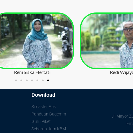
Evi Noviantini
Bambang Sa
Download
Simaster Apk
Panduan Bugemm
Jl. Mayor Z
Guru Piket
Ema
Sebaran Jam KBM