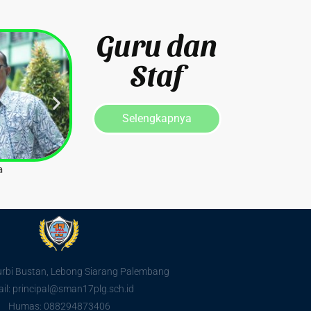
Guru dan
Staf
Selengkapnya
dat
Risyana
urbi Bustan, Lebong Siarang Palembang
il: principal@sman17plg.sch.id
Humas: 088294873406