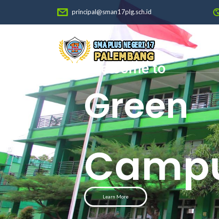
principal@sman17plg.sch.id
Welcome to
Green
Camp
Learn More