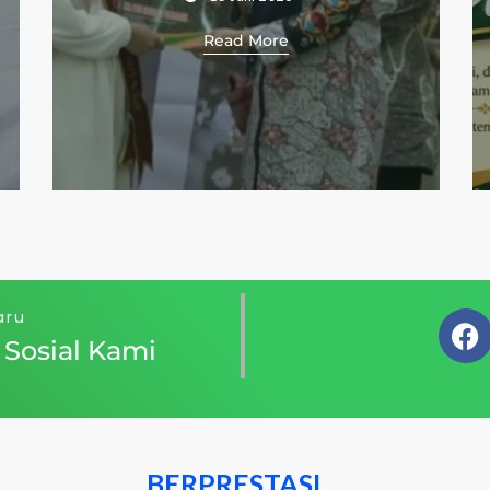
 More
aru
 Sosial Kami
BERINOVASI