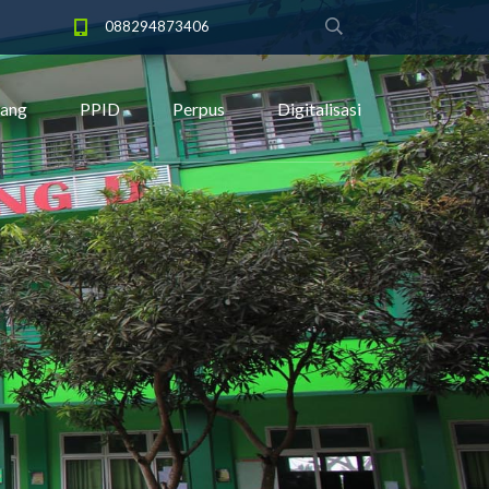
088294873406
tang
PPID
Perpus
Digitalisasi