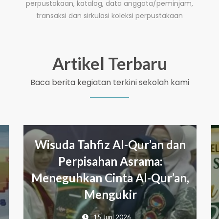
perpustakaan, katalog, data anggota/peminjam,
transaksi dan sirkulasi koleksi perpustakaan
Artikel Terbaru
Baca berita kegiatan terkini sekolah kami
 Al-Qur’an dan
12 Juni 2026
an Asrama:
Read More
nta Al-Qur’an,
gukir
uni 2026