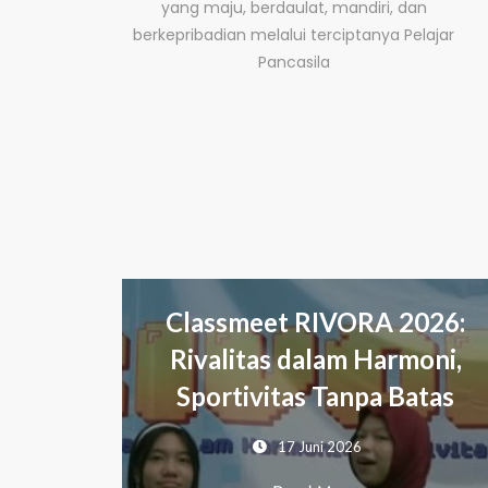
yang maju, berdaulat, mandiri, dan
berkepribadian melalui terciptanya Pelajar
Pancasila
meet RIVORA 2026:
Wisuda Tahfiz
itas dalam Harmoni,
Perpisah
ivitas Tanpa Batas
Meneguhkan Ci
Men
17 Juni 2026
15 J