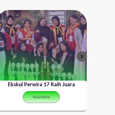
l Perwira 17 Raih Juara
SMA Plus 
Ge
Read More
Re