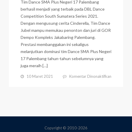
Tim Dance SMA Plus Negeri 17 Palembang
berhasil menjadi yang terbaik pada DBL Dance
Competition South Sumatera Series 2021.
Dengan mengusung cerita Cinderella, Tim Dance
Jubel mampu memukau penonton dan juri di GOR
Dempo Kompleks Jakabaring Palembang.
Prestasi membanggakan ini sekaligus
melanjutkan dominasi tim Dance SMA Plus Negeri
17 Palembang tahun-tahun sebelumnya yang
juga meraih […]
pada
10 Maret 2021
Komentar Dinonaktifkan
Mengusung
Cerita
“Cinderella”,
Tim
Dance
Jubel
Raih
1st
Copyright © 2010-2026
Place