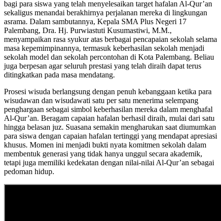
bagi para siswa yang telah menyelesaikan target hafalan Al-Qur’an
dan
sekaligus menandai berakhirnya perjalanan mereka di lingkungan
Perpisahan
asrama. Dalam sambutannya, Kepala SMA Plus Negeri 17
Asrama:
Palembang, Dra. Hj. Purwiastuti Kusumastiwi, M.M.,
Meneguhkan
menyampaikan rasa syukur atas berbagai pencapaian sekolah selama
Cinta
masa kepemimpinannya, termasuk keberhasilan sekolah menjadi
Al-
sekolah model dan sekolah percontohan di Kota Palembang. Beliau
Qur’an,
juga berpesan agar seluruh prestasi yang telah diraih dapat terus
Mengukir
ditingkatkan pada masa mendatang.
Kenangan
Kebersamaan
Prosesi wisuda berlangsung dengan penuh kebanggaan ketika para
wisudawan dan wisudawati satu per satu menerima selempang
penghargaan sebagai simbol keberhasilan mereka dalam menghafal
Al-Qur’an. Beragam capaian hafalan berhasil diraih, mulai dari satu
hingga belasan juz. Suasana semakin mengharukan saat diumumkan
para siswa dengan capaian hafalan tertinggi yang mendapat apresiasi
khusus. Momen ini menjadi bukti nyata komitmen sekolah dalam
membentuk generasi yang tidak hanya unggul secara akademik,
tetapi juga memiliki kedekatan dengan nilai-nilai Al-Qur’an sebagai
pedoman hidup.