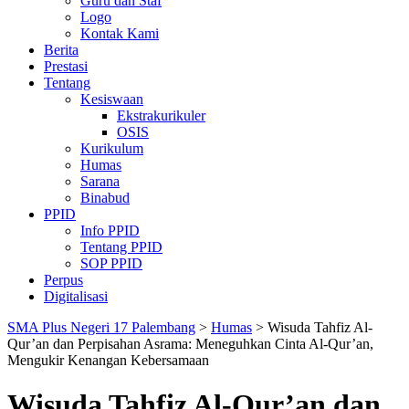
Guru dan Staf
Logo
Kontak Kami
Berita
Prestasi
Tentang
Kesiswaan
Ekstrakurikuler
OSIS
Kurikulum
Humas
Sarana
Binabud
PPID
Info PPID
Tentang PPID
SOP PPID
Perpus
Digitalisasi
SMA Plus Negeri 17 Palembang
>
Humas
>
Wisuda Tahfiz Al-
Qur’an dan Perpisahan Asrama: Meneguhkan Cinta Al-Qur’an,
Mengukir Kenangan Kebersamaan
Wisuda Tahfiz Al-Qur’an dan