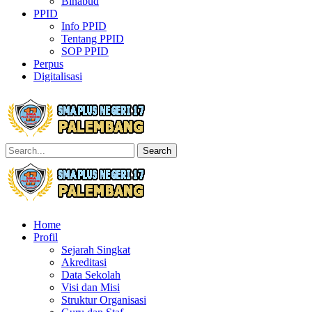
Binabud
PPID
Info PPID
Tentang PPID
SOP PPID
Perpus
Digitalisasi
Search
Home
Profil
Sejarah Singkat
Akreditasi
Data Sekolah
Visi dan Misi
Struktur Organisasi