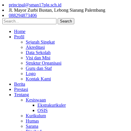
principal@sman17plg.sch.id
Jl. Mayor Zurbi Bustan, Lebong Siarang Palembang
088294873406
Search
Home
Profil
Sejarah Singkat
Akreditasi
Data Sekolah
Visi dan Misi
Struktur Organisasi
Guru dan Staf
Logo
Kontak Kami
Berita
Prestasi
Tentang
Kesiswaan
Ekstrakurikuler
OSIS
Kurikulum
Humas
Sarana