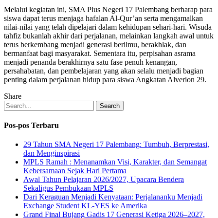
Melalui kegiatan ini, SMA Plus Negeri 17 Palembang berharap para
siswa dapat terus menjaga hafalan Al-Qur’an serta mengamalkan
nilai-nilai yang telah dipelajari dalam kehidupan sehari-hari. Wisuda
tahfiz bukanlah akhir dari perjalanan, melainkan langkah awal untuk
terus berkembang menjadi generasi berilmu, berakhlak, dan
bermanfaat bagi masyarakat. Sementara itu, perpisahan asrama
menjadi penanda berakhirnya satu fase penuh kenangan,
persahabatan, dan pembelajaran yang akan selalu menjadi bagian
penting dalam perjalanan hidup para siswa Angkatan Alverion 29.
Share
Search
Pos-pos Terbaru
29 Tahun SMA Negeri 17 Palembang: Tumbuh, Berprestasi,
dan Menginspirasi
MPLS Ramah : Menanamkan Visi, Karakter, dan Semangat
Kebersamaan Sejak Hari Pertama
Awal Tahun Pelajaran 2026/2027, Upacara Bendera
Sekaligus Pembukaan MPLS
Dari Keraguan Menjadi Kenyataan: Perjalananku Menjadi
Exchange Student KL-YES ke Amerika
Grand Final Bujang Gadis 17 Generasi Ketiga 2026–2027,