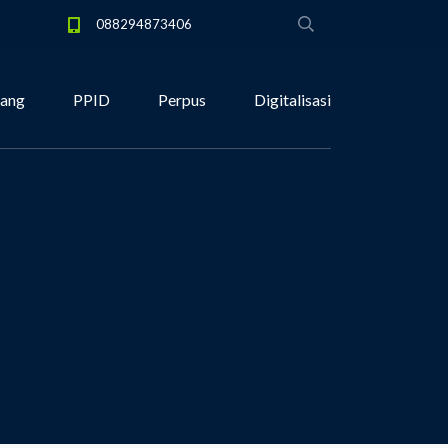
088294873406
tang
PPID
Perpus
Digitalisasi