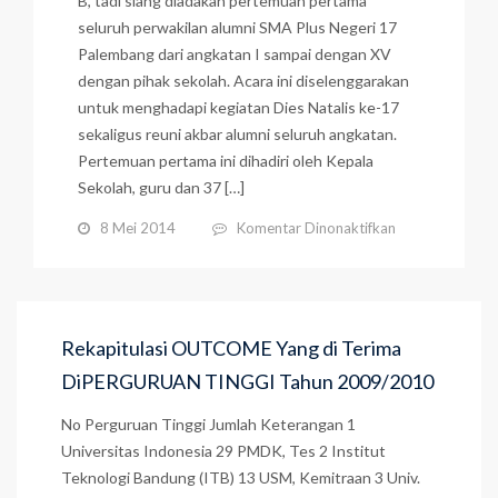
B, tadi siang diadakan pertemuan pertama
seluruh perwakilan alumni SMA Plus Negeri 17
Palembang dari angkatan I sampai dengan XV
dengan pihak sekolah. Acara ini diselenggarakan
untuk menghadapi kegiatan Dies Natalis ke-17
sekaligus reuni akbar alumni seluruh angkatan.
Pertemuan pertama ini dihadiri oleh Kepala
Sekolah, guru dan 37 […]
pada
8 Mei 2014
Komentar Dinonaktifkan
Rapat
Awal
Reuni
Akbar
15
Rekapitulasi OUTCOME Yang di Terima
Angkatan
DiPERGURUAN TINGGI Tahun 2009/2010
No Perguruan Tinggi Jumlah Keterangan 1
Universitas Indonesia 29 PMDK, Tes 2 Institut
Teknologi Bandung (ITB) 13 USM, Kemitraan 3 Univ.