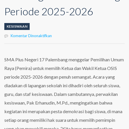
Periode 2025-2026
KESISWAAN
pada
Komentar Dinonaktifkan
Kegiatan
Pemira
OSIS
SMA
SMA Plus Negeri 17 Palembang menggelar Pemilihan Umum
Plus
Raya (Pemira) untuk memilih Ketua dan Wakil Ketua OSIS
Negeri
17
periode 2025-2026 dengan penuh semangat. Acara yang
Palembang
diadakan di lapangan sekolah ini dihadiri oleh seluruh siswa,
Periode
2025-
guru, dan staf kesiswaan. Dalam sambutannya, perwakilan
2026
kesiswaan, Pak Erhanudin, M.Pd., mengingatkan bahwa
kegiatan ini merupakan pesta demokrasi bagi siswa, di mana
setiap orang memiliki hak suara untuk memilih pemimpin
yang akan mewakili mereka. “Kita harus memanfaatkan