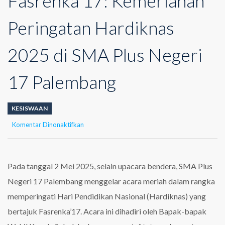
Fasrenka’17: Kemeriahan
Peringatan Hardiknas
2025 di SMA Plus Negeri
17 Palembang
KESISWAAN
pada
Komentar Dinonaktifkan
Fasrenka’17:
Kemeriahan
Peringatan
Hardiknas
Pada tanggal 2 Mei 2025, selain upacara bendera, SMA Plus
2025
Negeri 17 Palembang menggelar acara meriah dalam rangka
di
SMA
memperingati Hari Pendidikan Nasional (Hardiknas) yang
Plus
bertajuk Fasrenka’17. Acara ini dihadiri oleh Bapak-bapak
Negeri
17