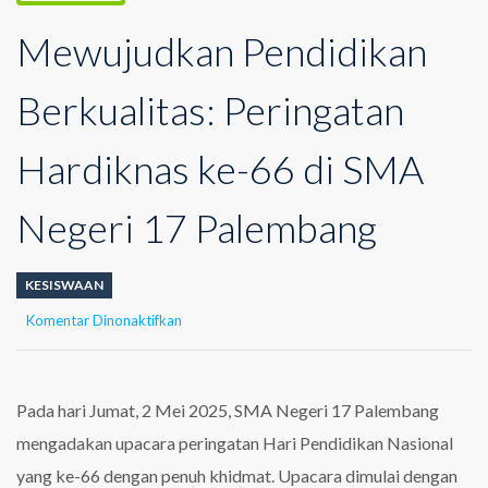
Mewujudkan Pendidikan
Berkualitas: Peringatan
Hardiknas ke-66 di SMA
Negeri 17 Palembang
KESISWAAN
pada
Komentar Dinonaktifkan
Mewujudkan
Pendidikan
Berkualitas:
Peringatan
Pada hari Jumat, 2 Mei 2025, SMA Negeri 17 Palembang
Hardiknas
mengadakan upacara peringatan Hari Pendidikan Nasional
ke-
66
yang ke-66 dengan penuh khidmat. Upacara dimulai dengan