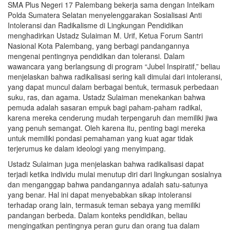
SMA Plus Negeri 17 Palembang bekerja sama dengan Intelkam
di
Polda Sumatera Selatan menyelenggarakan Sosialisasi Anti
Kalangan
Intoleransi dan Radikalisme di Lingkungan Pendidikan
Generasi
menghadirkan Ustadz Sulaiman M. Urif, Ketua Forum Santri
Muda
Nasional Kota Palembang, yang berbagi pandangannya
melalui
mengenai pentingnya pendidikan dan toleransi. Dalam
Edukasi
wawancara yang berlangsung di program “Jubel Inspiratif,” beliau
dan
menjelaskan bahwa radikalisasi sering kali dimulai dari intoleransi,
Toleransi
yang dapat muncul dalam berbagai bentuk, termasuk perbedaan
suku, ras, dan agama. Ustadz Sulaiman menekankan bahwa
pemuda adalah sasaran empuk bagi paham-paham radikal,
karena mereka cenderung mudah terpengaruh dan memiliki jiwa
yang penuh semangat. Oleh karena itu, penting bagi mereka
untuk memiliki pondasi pemahaman yang kuat agar tidak
terjerumus ke dalam ideologi yang menyimpang.
Ustadz Sulaiman juga menjelaskan bahwa radikalisasi dapat
terjadi ketika individu mulai menutup diri dari lingkungan sosialnya
dan menganggap bahwa pandangannya adalah satu-satunya
yang benar. Hal ini dapat menyebabkan sikap intoleransi
terhadap orang lain, termasuk teman sebaya yang memiliki
pandangan berbeda. Dalam konteks pendidikan, beliau
mengingatkan pentingnya peran guru dan orang tua dalam