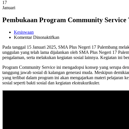
17
Januari
Pembukaan Program Community Service 
Kesiswaan
pada
Komentar Dinonaktifkan
Pembukaan
Pada tanggal 15 Januari 2025, SMA Plus Negeri 17 Palembang mela
Program
unggulan yang telah lama dijalankan oleh SMA Plus Negeri 17 Palemb
Community
pengalaman, serta melakukan kegiatan sosial lainnya. Kegiatan ini b
Service
TP
Program Community Service ini mengadopsi konsep yang serupa denga
2024-
tanggung jawab sosial di kalangan generasi muda. Meskipun demikia
2025
yang terlibat dalam program ini akan mengajarkan materi pelajaran 
sosial seperti bakti sosial dan kegiatan ekstrakurikuler.