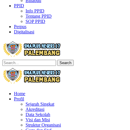
Binabud
PPID
Info PPID
Tentang PPID
SOP PPID
Perpus
Digitalisasi
Search
Home
Profil
Sejarah Singkat
Akreditasi
Data Sekolah
Visi dan Misi
Struktur Organisasi