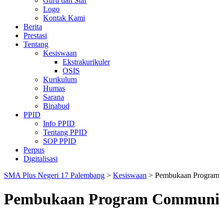
Guru dan Staf
Logo
Kontak Kami
Berita
Prestasi
Tentang
Kesiswaan
Ekstrakurikuler
OSIS
Kurikulum
Humas
Sarana
Binabud
PPID
Info PPID
Tentang PPID
SOP PPID
Perpus
Digitalisasi
SMA Plus Negeri 17 Palembang
>
Kesiswaan
>
Pembukaan Program
Pembukaan Program Community