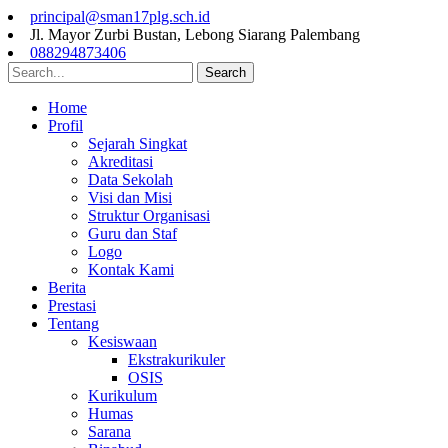
principal@sman17plg.sch.id
Jl. Mayor Zurbi Bustan, Lebong Siarang Palembang
088294873406
Search
Home
Profil
Sejarah Singkat
Akreditasi
Data Sekolah
Visi dan Misi
Struktur Organisasi
Guru dan Staf
Logo
Kontak Kami
Berita
Prestasi
Tentang
Kesiswaan
Ekstrakurikuler
OSIS
Kurikulum
Humas
Sarana