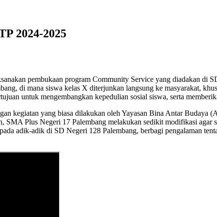
TP 2024-2025
ksanakan pembukaan program Community Service yang diadakan di SD
ang, di mana siswa kelas X diterjunkan langsung ke masyarakat, khus
ertujuan untuk mengembangkan kepedulian sosial siswa, serta memberika
n kegiatan yang biasa dilakukan oleh Yayasan Bina Antar Budaya (AFS
n, SMA Plus Negeri 17 Palembang melakukan sedikit modifikasi agar s
kepada adik-adik di SD Negeri 128 Palembang, berbagi pengalaman tent