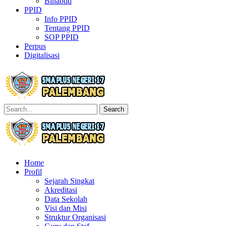
Binabud
PPID
Info PPID
Tentang PPID
SOP PPID
Perpus
Digitalisasi
Search
Home
Profil
Sejarah Singkat
Akreditasi
Data Sekolah
Visi dan Misi
Struktur Organisasi