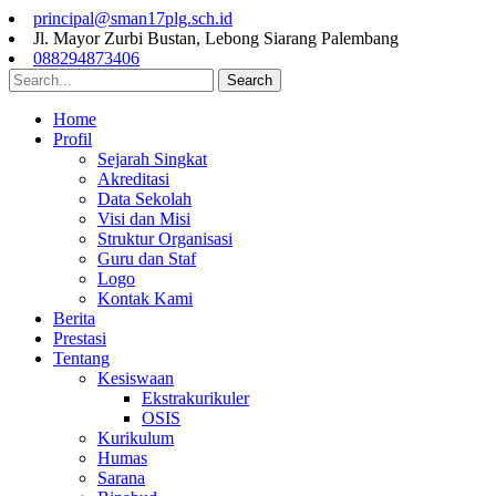
principal@sman17plg.sch.id
Jl. Mayor Zurbi Bustan, Lebong Siarang Palembang
088294873406
Search
Home
Profil
Sejarah Singkat
Akreditasi
Data Sekolah
Visi dan Misi
Struktur Organisasi
Guru dan Staf
Logo
Kontak Kami
Berita
Prestasi
Tentang
Kesiswaan
Ekstrakurikuler
OSIS
Kurikulum
Humas
Sarana