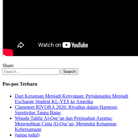
Share
Search
Pos-pos Terbaru
Dari Keraguan Menjadi Kenyataan: Perjalananku Menjadi
Exchange Student KL-YES ke Amerika
Classmeet RIVORA 2026: Rivalitas dalam Harmoni,
Sportivitas Tanpa Batas
Wisuda Tahfiz Al-Qur’an dan Perpisahan Asrama:
Meneguhkan Cinta Al-Qur’an, Mengukir Kenangan
Kebersamaan
(tanpa judul)