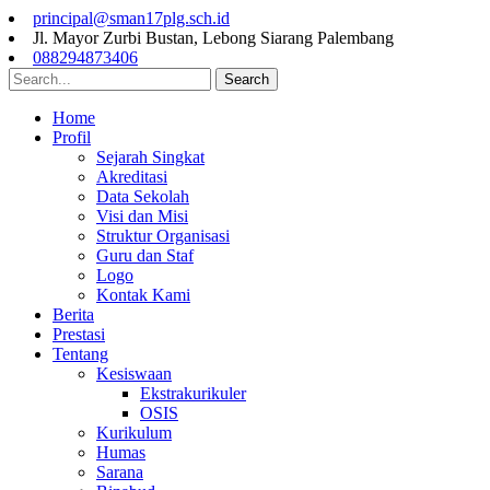
principal@sman17plg.sch.id
Jl. Mayor Zurbi Bustan, Lebong Siarang Palembang
088294873406
Search
Home
Profil
Sejarah Singkat
Akreditasi
Data Sekolah
Visi dan Misi
Struktur Organisasi
Guru dan Staf
Logo
Kontak Kami
Berita
Prestasi
Tentang
Kesiswaan
Ekstrakurikuler
OSIS
Kurikulum
Humas
Sarana