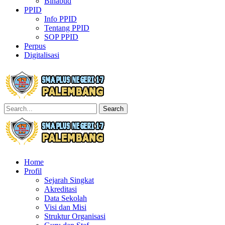
Binabud
PPID
Info PPID
Tentang PPID
SOP PPID
Perpus
Digitalisasi
Search
Home
Profil
Sejarah Singkat
Akreditasi
Data Sekolah
Visi dan Misi
Struktur Organisasi