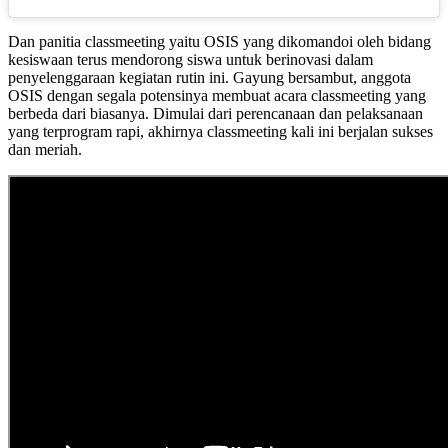
Dan panitia classmeeting yaitu OSIS yang dikomandoi oleh bidang
kesiswaan terus mendorong siswa untuk berinovasi dalam
penyelenggaraan kegiatan rutin ini. Gayung bersambut, anggota
OSIS dengan segala potensinya membuat acara classmeeting yang
berbeda dari biasanya. Dimulai dari perencanaan dan pelaksanaan
yang terprogram rapi, akhirnya classmeeting kali ini berjalan sukses
dan meriah.