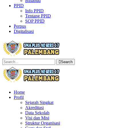
Binabud
PPID
Info PPID
Tentang PPID
SOP PPID
Perpus
Digitalisasi
Search
Home
Profil
Sejarah Singkat
Akreditasi
Data Sekolah
Visi dan Misi
Struktur Organisasi