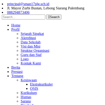
principal@sman17plg.sch.id
Jl. Mayor Zurbi Bustan, Lebong Siarang Palembang
088294873406
Search
Home
Profil
Sejarah Singkat
Akreditasi
Data Sekolah
Visi dan Misi
Struktur Organisasi
Guru dan Staf
Logo
Kontak Kami
Berita
Prestasi
Tentang
Kesiswaan
Ekstrakurikuler
OSIS
Kurikulum
Humas
Sarana