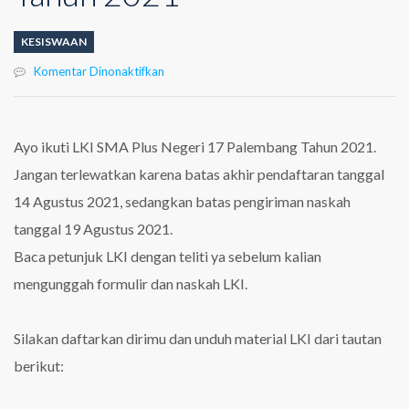
KESISWAAN
pada
Komentar Dinonaktifkan
Lomba
Karya
Ilmiah
SMA
Ayo ikuti LKI SMA Plus Negeri 17 Palembang Tahun 2021.
Plus
Jangan terlewatkan karena batas akhir pendaftaran tanggal
Negeri
17
14 Agustus 2021, sedangkan batas pengiriman naskah
Palembang
tanggal 19 Agustus 2021.
Tahun
2021
Baca petunjuk LKI dengan teliti ya sebelum kalian
mengunggah formulir dan naskah LKI.
Silakan daftarkan dirimu dan unduh material LKI dari tautan
berikut: