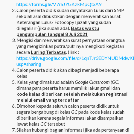
https://forms.gle/V7rSJYGKzkMpQtxA9
Calon peserta didik sudah dinyatakan Lulus dari SMP
sekolah asal dibuktikan dengan menyerahkan Surat
Keterangan Lulus/ Fotocopy Ijazah yang sudah
dilegalisir (jika sudah ada).
Batas waktu
pengumpulan tanggal 8 Juli 2021
Mengisi dan menyerahkan surat pernyataan orangtua
yang mengizinkan putra/putrinya mengikuti kegiatan
secara
Luring Terbatas
. (link :
https://drive.google.com/file/d/1qnTJr3EDYNUDMdw
usp=sharing
Calon peserta didik akan dibagi menjadi beberapa
kelas
Kelas yang dimaksud adalah
Google Classroom (GC)
dimana para peserta harus memiliki akun gmail dan
kode kelas diberikan setelah melakukan registrasi
melalui email yang terdaftar
Dimohon kepada seluruh calon peserta didik untuk
segera bergabung di kelas
GC
pada kode kelas sudah
diberikan karena segala informasi akan disampaikan
lewat kelas
GC
tersebut
Silakan hubungi bagian informasi jika ada pertanyaan di