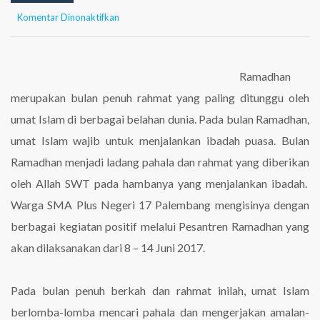
pada
Komentar Dinonaktifkan
Kegiatan
Bulan
Ramadhan
1438
Ramadhan
H
merupakan bulan penuh rahmat yang paling ditunggu oleh
/
2017
umat Islam di berbagai belahan dunia. Pada bulan Ramadhan,
M
umat Islam wajib untuk menjalankan ibadah puasa. Bulan
Ramadhan menjadi ladang pahala dan rahmat yang diberikan
oleh Allah SWT pada hambanya yang menjalankan ibadah.
Warga SMA Plus Negeri 17 Palembang mengisinya dengan
berbagai kegiatan positif melalui Pesantren Ramadhan yang
akan dilaksanakan dari 8 – 14 Juni 2017.
Pada bulan penuh berkah dan rahmat inilah, umat Islam
berlomba-lomba mencari pahala dan mengerjakan amalan-