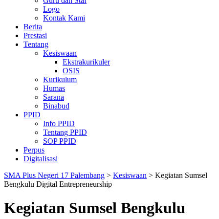
Guru dan Staf
Logo
Kontak Kami
Berita
Prestasi
Tentang
Kesiswaan
Ekstrakurikuler
OSIS
Kurikulum
Humas
Sarana
Binabud
PPID
Info PPID
Tentang PPID
SOP PPID
Perpus
Digitalisasi
SMA Plus Negeri 17 Palembang
>
Kesiswaan
>
Kegiatan Sumsel
Bengkulu Digital Entrepreneurship
Kegiatan Sumsel Bengkulu