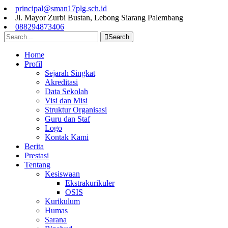
principal@sman17plg.sch.id
Jl. Mayor Zurbi Bustan, Lebong Siarang Palembang
088294873406
Search
Home
Profil
Sejarah Singkat
Akreditasi
Data Sekolah
Visi dan Misi
Struktur Organisasi
Guru dan Staf
Logo
Kontak Kami
Berita
Prestasi
Tentang
Kesiswaan
Ekstrakurikuler
OSIS
Kurikulum
Humas
Sarana