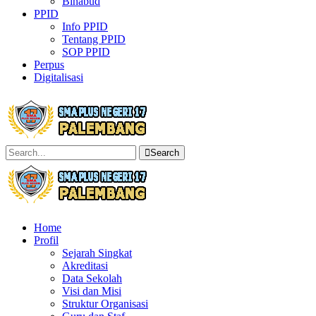
Binabud
PPID
Info PPID
Tentang PPID
SOP PPID
Perpus
Digitalisasi
Search
Home
Profil
Sejarah Singkat
Akreditasi
Data Sekolah
Visi dan Misi
Struktur Organisasi