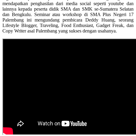
mendapatkan penghasilan dari media social seperti youtube dan
lainnya kepada peserta didik SMA dan SMK se-Sumatera Selatan
dan Bengkulu. Seminar atau workshop di SMA Plus Negeri 17
Palembang ini mengundang pembicara Deddy Huang, seorang
Lifestyle Blogger, Traveling, Food Enthusiast, Gadget Freak, dan
Copy Writer asal Palembang yang sukses dengan usahanya.