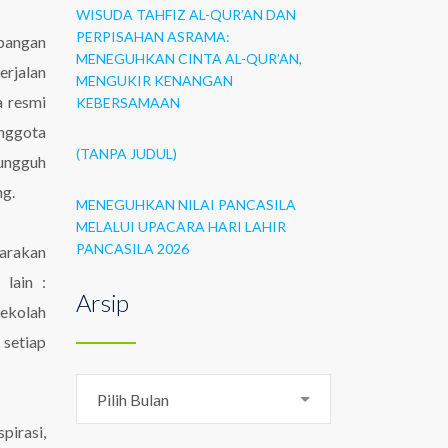
WISUDA TAHFIZ AL-QUR’AN DAN
PERPISAHAN ASRAMA:
apangan
MENEGUHKAN CINTA AL-QUR’AN,
erjalan
MENGUKIR KENANGAN
a resmi
KEBERSAMAAN
anggota
(TANPA JUDUL)
sungguh
ng.
MENEGUHKAN NILAI PANCASILA
MELALUI UPACARA HARI LAHIR
PANCASILA 2026
uarakan
 lain :
Arsip
sekolah
 setiap
Arsip
Pilih Bulan
pirasi,