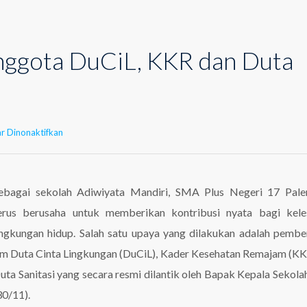
nggota DuCiL, KKR dan Duta
pada
r Dinonaktifkan
Pelantikan
Anggota
DuCiL,
KKR
ebagai sekolah Adiwiyata Mandiri, SMA Plus Negeri 17 Pal
dan
erus berusaha untuk memberikan kontribusi nyata bagi keles
Duta
Sanitasi
ingkungan hidup. Salah satu upaya yang dilakukan adalah pemb
im Duta Cinta Lingkungan (DuCiL), Kader Kesehatan Remajam (KK
uta Sanitasi yang secara resmi dilantik oleh Bapak Kepala Sekolah
30/11).