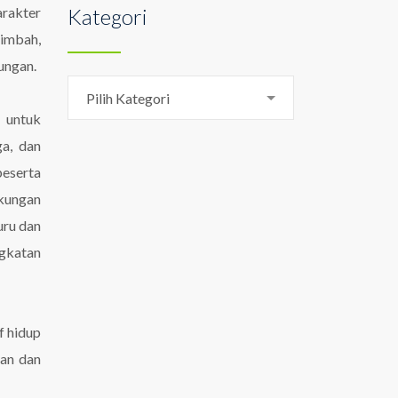
arakter
Kategori
imbah,
ungan.
Kategori
Pilih Kategori
h untuk
ga, dan
peserta
gkungan
uru dan
ngkatan
f hidup
aan dan