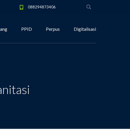
088294873406
tang
PPID
Perpus
Digitalisasi
nitasi