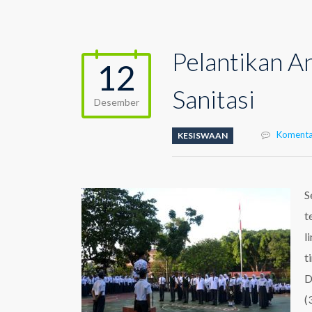
Pelantikan A
12
Sanitasi
Desember
Komenta
KESISWAAN
S
t
l
t
D
(