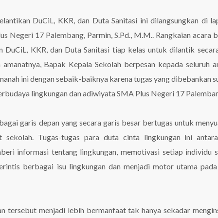
elantikan DuCiL, KKR, dan Duta Sanitasi ini dilangsungkan di l
 Negeri 17 Palembang, Parmin, S.Pd., M.M.. Rangkaian acara b
DuCiL, KKR, dan Duta Sanitasi tiap kelas untuk dilantik secar
am amanatnya, Bapak Kepala Sekolah berpesan kepada seluruh 
manah ini dengan sebaik-baiknya karena tugas yang dibebankan 
erbudaya lingkungan dan adiwiyata SMA Plus Negeri 17 Palemba
bagai garis depan yang secara garis besar bertugas untuk meny
sekolah. Tugas-tugas para duta cinta lingkungan ini antara
beri informasi tentang lingkungan, memotivasi setiap individu 
erintis berbagai isu lingkungan dan menjadi motor utama pada
n tersebut menjadi lebih bermanfaat tak hanya sekadar mengins