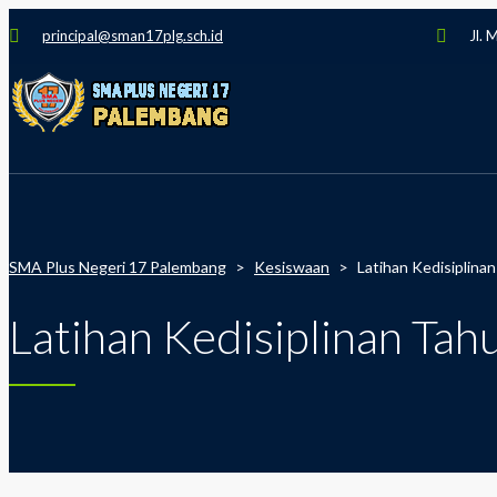
principal@sman17plg.sch.id
Jl. 
SMA Plus Negeri 17 Palembang
>
Kesiswaan
>
Latihan Kedisiplina
Latihan Kedisiplinan Ta