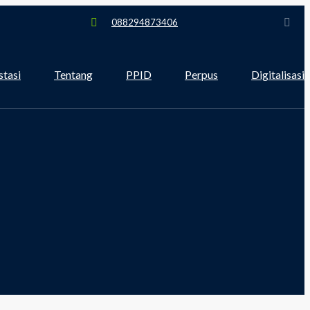
088294873406
stasi
Tentang
PPID
Perpus
Digitalisasi