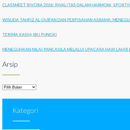
CLASSMEET RIVORA 2026: RIVALITAS DALAM HARMONI, SPORTI
WISUDA TAHFIZ AL-QUR’AN DAN PERPISAHAN ASRAMA: MENEG
TERIMA KASIH, IBU PUNGKI
MENEGUHKAN NILAI PANCASILA MELALUI UPACARA HARI LAHIR 
Arsip
Arsip
Kategori