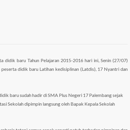
 didik baru Tahun Pelajaran 2015-2016 hari ini, Senin (27/07)
peserta didik baru Latihan kedisiplinan (Latdis), 17 Nyantri dan
a didik baru sudah hadir di SMA Plus Negeri 17 Palembang sejak
tasi Sekolah dipimpin langsung oleh Bapak Kepala Sekolah
-berbaris tetapi semua aspek seperti patuh terhadap pimpinan dan