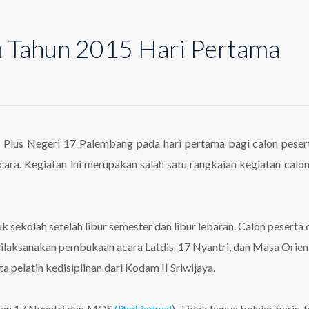
an Tahun 2015 Hari Pertama
a
ihan
isiplinan
un
15
Plus Negeri 17 Palembang pada hari pertama bagi calon peserta
i
ara. Kegiatan ini merupakan salah satu rangkaian kegiatan calon 
tama
uk sekolah setelah libur semester dan libur lebaran. Calon pesert
 dilaksanakan pembukaan acara Latdis 17 Nyantri, dan Masa Orien
ta pelatih kedisiplinan dari Kodam II Sriwijaya.
utkan 17 Nyantri dan MOS
(lihat jadwal
). Tidak hanya belajar baris