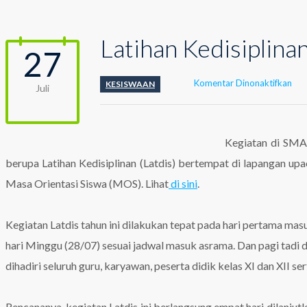
Latihan Kedisiplin
27
pad
Komentar Dinonaktifkan
KESISWAAN
Juli
Lat
Ked
Tah
20
Kegiatan di SMA 
Har
berupa Latihan Kedisiplinan (Latdis) bertempat di lapangan upac
Per
Masa Orientasi Siswa (MOS). Lihat
di sini
.
Kegiatan Latdis tahun ini dilakukan tepat pada hari pertama mas
hari Minggu (28/07) sesuai jadwal masuk asrama. Dan pagi tadi
dihadiri seluruh guru, karyawan, peserta didik kelas XI dan XII ser
Rencananya, kegiatan Latdis ini berlangsung empat hari dilanj