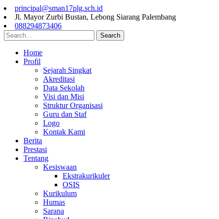
principal@sman17plg.sch.id
Jl. Mayor Zurbi Bustan, Lebong Siarang Palembang
088294873406
Search
Home
Profil
Sejarah Singkat
Akreditasi
Data Sekolah
Visi dan Misi
Struktur Organisasi
Guru dan Staf
Logo
Kontak Kami
Berita
Prestasi
Tentang
Kesiswaan
Ekstrakurikuler
OSIS
Kurikulum
Humas
Sarana