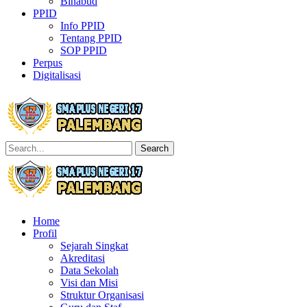
Binabud
PPID
Info PPID
Tentang PPID
SOP PPID
Perpus
Digitalisasi
Search
Home
Profil
Sejarah Singkat
Akreditasi
Data Sekolah
Visi dan Misi
Struktur Organisasi