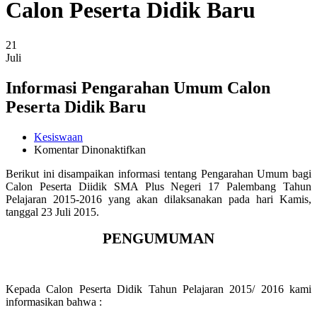
Calon Peserta Didik Baru
21
Juli
Informasi Pengarahan Umum Calon
Peserta Didik Baru
Kesiswaan
pada
Komentar Dinonaktifkan
Informasi
Berikut ini disampaikan informasi tentang Pengarahan Umum bagi
Pengarahan
Calon Peserta Diidik SMA Plus Negeri 17 Palembang Tahun
Umum
Pelajaran 2015-2016 yang akan dilaksanakan pada hari Kamis,
Calon
tanggal 23 Juli 2015.
Peserta
Didik
PENGUMUMAN
Baru
Kepada
Calon P
eserta
Didik
Tahun Pelajaran 201
5
/ 201
6
k
ami
informasikan bahwa :