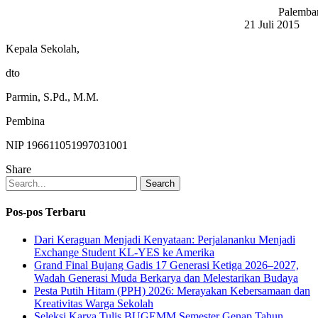
Palemba
21 Juli 2015
Kepala Sekolah,
dto
Parmin, S.Pd., M.M.
Pembina
NIP 196611051997031001
Share
Search
Pos-pos Terbaru
Dari Keraguan Menjadi Kenyataan: Perjalananku Menjadi
Exchange Student KL-YES ke Amerika
Grand Final Bujang Gadis 17 Generasi Ketiga 2026–2027,
Wadah Generasi Muda Berkarya dan Melestarikan Budaya
Pesta Putih Hitam (PPH) 2026: Merayakan Kebersamaan dan
Kreativitas Warga Sekolah
Seleksi Karya Tulis BUGEMM Semester Genap Tahun