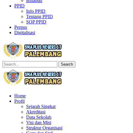
Binabud
PPID
Info PPID
Tentang PPID
SOP PPID
Perpus
Digitalisasi
Search
Home
Profil
Sejarah Singkat
Akreditasi
Data Sekolah
Visi dan Misi
Struktur Organisasi