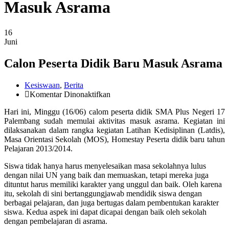
Masuk Asrama
16
Juni
Calon Peserta Didik Baru Masuk Asrama
Kesiswaan
,
Berita
pada
Komentar Dinonaktifkan
Calon
Hari ini, Minggu (16/06) calom peserta didik SMA Plus Negeri 17
Peserta
Palembang sudah memulai aktivitas masuk asrama. Kegiatan ini
Didik
dilaksanakan dalam rangka kegiatan Latihan Kedisiplinan (Latdis),
Baru
Masa Orientasi Sekolah (MOS), Homestay Peserta didik baru tahun
Masuk
Pelajaran 2013/2014.
Asrama
Siswa tidak hanya harus menyelesaikan masa sekolahnya lulus
dengan nilai UN yang baik dan memuaskan, tetapi mereka juga
dituntut harus memiliki karakter yang unggul dan baik. Oleh karena
itu, sekolah di sini bertanggungjawab mendidik siswa dengan
berbagai pelajaran, dan juga bertugas dalam pembentukan karakter
siswa. Kedua aspek ini dapat dicapai dengan baik oleh sekolah
dengan pembelajaran di asrama.