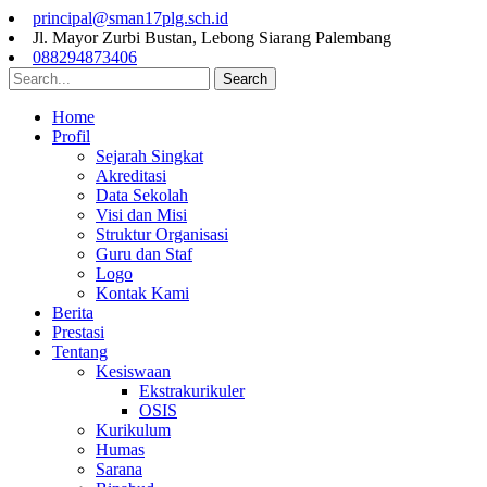
principal@sman17plg.sch.id
Jl. Mayor Zurbi Bustan, Lebong Siarang Palembang
088294873406
Search
Home
Profil
Sejarah Singkat
Akreditasi
Data Sekolah
Visi dan Misi
Struktur Organisasi
Guru dan Staf
Logo
Kontak Kami
Berita
Prestasi
Tentang
Kesiswaan
Ekstrakurikuler
OSIS
Kurikulum
Humas
Sarana