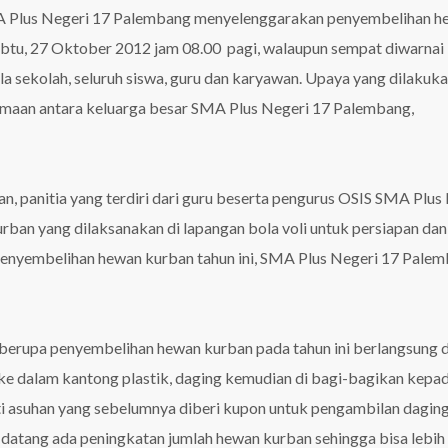
A Plus Negeri 17 Palembang menyelenggarakan penyembelihan h
abtu, 27 Oktober 2012 jam 08.00 pagi, walaupun sempat diwarnai
ala sekolah, seluruh siswa, guru dan karyawan. Upaya yang dilakuk
amaan antara keluarga besar SMA Plus Negeri 17 Palembang,
an, panitia yang terdiri dari guru beserta pengurus OSIS SMA Plus
an yang dilaksanakan di lapangan bola voli untuk persiapan dan
penyembelihan hewan kurban tahun ini, SMA Plus Negeri 17 Pale
a berupa penyembelihan hewan kurban pada tahun ini berlangsung 
 ke dalam kantong plastik, daging kemudian di bagi-bagikan kepa
nti asuhan yang sebelumnya diberi kupon untuk pengambilan dagin
datang ada peningkatan jumlah hewan kurban sehingga bisa lebih