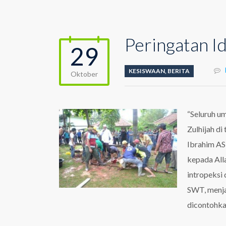
Peringatan 
29
KESISWAAN
,
BERITA
Oktober
“Seluruh um
Zulhijah di
Ibrahim AS
kepada Alla
intropeksi
SWT, menja
dicontohka