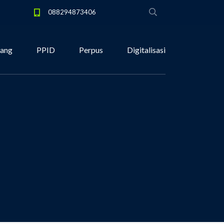
088294873406
tang
PPID
Perpus
Digitalisasi