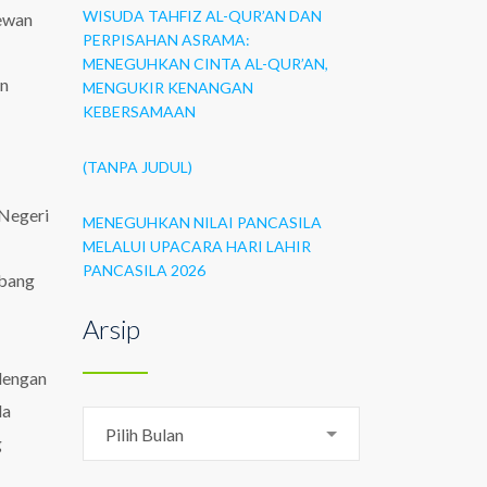
WISUDA TAHFIZ AL-QUR’AN DAN
ewan
PERPISAHAN ASRAMA:
MENEGUHKAN CINTA AL-QUR’AN,
an
MENGUKIR KENANGAN
KEBERSAMAAN
(TANPA JUDUL)
 Negeri
MENEGUHKAN NILAI PANCASILA
MELALUI UPACARA HARI LAHIR
PANCASILA 2026
mbang
Arsip
dengan
da
Arsip
Pilih Bulan
g