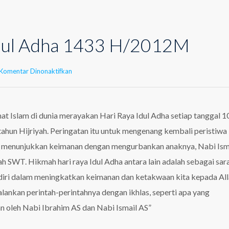
Idul Adha 1433 H/2012M
pada
Komentar Dinonaktifkan
Peringatan
Idul
Adha
1433
at Islam di dunia merayakan Hari Raya Idul Adha setiap tanggal 1
H/2012M
 tahun Hijriyah. Peringatan itu untuk mengenang kembali peristiwa
 menunjukkan keimanan dengan mengurbankan anaknya, Nabi Isma
h SWT. Hikmah hari raya Idul Adha antara lain adalah sebagai sar
 diri dalam meningkatkan keimanan dan ketakwaan kita kepada Al
lankan perintah-perintahnya dengan ikhlas, seperti apa yang
n oleh Nabi Ibrahim AS dan Nabi Ismail AS”