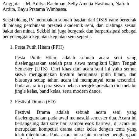
Anggota : M. Aditya Rachman, Selly Amelia Hasibuan, Nafrah
AKADEMIK
Ardita, Bayu Pratama Wimbassa.
SENI,
DAN
Seksi bidang IV merupakan sebuah bagian dari OSIS yang bergerak
OLAHRAGANSESUAI
di bidang pembinaan prestasi akademik seni, dan olahraga sesuai
BAKAT
bakat dan minat. Sekbid ini juga bergerak dan barpartisipasi sebagai
DAN
penyelenggara kegiatan-kegiatan seni seperti :
MINAT
Pesta Putih Hitam (PPH)
Pesta Putih Hitam adalah sebuah acara seni yang
diselenggarakan setelah para siswa mengikuti Ujian Tengah
Semester (UTS). Cirri khas dari acara seni ini yaitu semua
siswa menggunakan kostum bernuansa putih hitam, dan
biasanya setiap tahun acara ini mempunyai tema tersendiri.
Pada acara ini para siswa bebas mengekspresikan diri melalui
jingle kelas, band kelas, serta modern dance.
Festival Drama (FD)
Festival Drama adalah sebuah acara seni yang
diselenggarakan pada awal memasuki semester dua. Acara ini
berlangsung dari sore hari sampai esok harinya. di acara ini
merupakan kompetisi drama antar kelas dengan tema yang
telah ditentukan. Pada acara ini selain member penghargaan