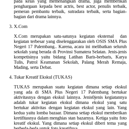
pada kelas yang memenangkan drama, juga memberikan
penghargaan kepada best actris, best actor, penulis terbaik,
pemeran pembantu terbaik, sutradara terbaik, serta bagian-
bagian dari drama lainnya.
X.Com
X.Com merupakan satu-satunya kegiatan eksternal dan
kegiatan terbesar yang diselenggarakan oleh OSIS SMA Plus
Negeri 17 Palembang.. Karena, acara ini melibatkan seluruh
sekolah yang berada di Provinsi Sumatera Selatan. Jenis-jenis
kompetisinya yaitu bidang Latihan Baris-berbaris, Karya
Tulis, Patrol Keamanan Sekolah, Palang Merah Remaja,
Mading, serta Debat.
Tukar Kreatif Ekskul (TUKAS)
TUKAS merupakan suatu kegiatan dimana setiap ekskul
yang ada di SMA Plus Negeri 17 Palembang bertukar
aktivitasnya dengan ekskul lainnya. Jenis0jenis kegiatannya
adalah tukar kegiatan ekskul dimana ekskul yang satu
bertukar aktivitas dengan kegiatan ekskul yang lain. Yang
kedua yaitu lomba bazaar. Dimana setiap ekskul memberikan
kretifitasnya dalam menghias stan bazarnya. Ketiga yaitu foto
kreatif ekskul. Yang dimana setiap ekskul diberi tema yang
berbeda-beda untuk foto kreatifnya.