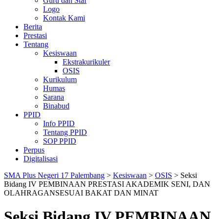
Guru dan Staf
Logo
Kontak Kami
Berita
Prestasi
Tentang
Kesiswaan
Ekstrakurikuler
OSIS
Kurikulum
Humas
Sarana
Binabud
PPID
Info PPID
Tentang PPID
SOP PPID
Perpus
Digitalisasi
SMA Plus Negeri 17 Palembang
>
Kesiswaan
>
OSIS
>
Seksi
Bidang IV PEMBINAAN PRESTASI AKADEMIK SENI, DAN
OLAHRAGANSESUAI BAKAT DAN MINAT
Seksi Bidang IV PEMBINAAN