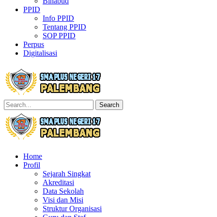
Binabud
PPID
Info PPID
Tentang PPID
SOP PPID
Perpus
Digitalisasi
Search
Home
Profil
Sejarah Singkat
Akreditasi
Data Sekolah
Visi dan Misi
Struktur Organisasi