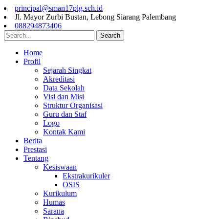
principal@sman17plg.sch.id
Jl. Mayor Zurbi Bustan, Lebong Siarang Palembang
088294873406
Search
Home
Profil
Sejarah Singkat
Akreditasi
Data Sekolah
Visi dan Misi
Struktur Organisasi
Guru dan Staf
Logo
Kontak Kami
Berita
Prestasi
Tentang
Kesiswaan
Ekstrakurikuler
OSIS
Kurikulum
Humas
Sarana