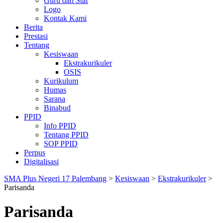
Guru dan Staf
Logo
Kontak Kami
Berita
Prestasi
Tentang
Kesiswaan
Ekstrakurikuler
OSIS
Kurikulum
Humas
Sarana
Binabud
PPID
Info PPID
Tentang PPID
SOP PPID
Perpus
Digitalisasi
SMA Plus Negeri 17 Palembang
>
Kesiswaan
>
Ekstrakurikuler
>
Parisanda
Parisanda