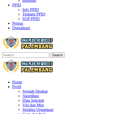
Binabud
PPID
Info PPID
Tentang PPID
SOP PPID
Perpus
Digitalisasi
Search
Home
Profil
Sejarah Singkat
Akreditasi
Data Sekolah
Visi dan Misi
Struktur Organisasi