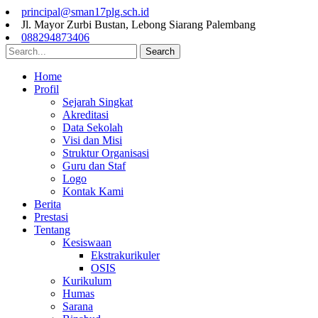
principal@sman17plg.sch.id
Jl. Mayor Zurbi Bustan, Lebong Siarang Palembang
088294873406
Search
Home
Profil
Sejarah Singkat
Akreditasi
Data Sekolah
Visi dan Misi
Struktur Organisasi
Guru dan Staf
Logo
Kontak Kami
Berita
Prestasi
Tentang
Kesiswaan
Ekstrakurikuler
OSIS
Kurikulum
Humas
Sarana