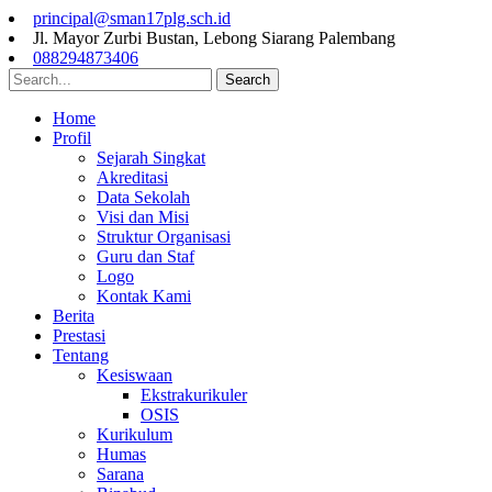
principal@sman17plg.sch.id
Jl. Mayor Zurbi Bustan, Lebong Siarang Palembang
088294873406
Search
Home
Profil
Sejarah Singkat
Akreditasi
Data Sekolah
Visi dan Misi
Struktur Organisasi
Guru dan Staf
Logo
Kontak Kami
Berita
Prestasi
Tentang
Kesiswaan
Ekstrakurikuler
OSIS
Kurikulum
Humas
Sarana