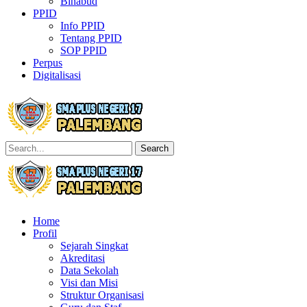
Binabud
PPID
Info PPID
Tentang PPID
SOP PPID
Perpus
Digitalisasi
Search
Home
Profil
Sejarah Singkat
Akreditasi
Data Sekolah
Visi dan Misi
Struktur Organisasi