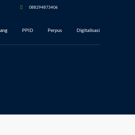
088294873406
tang
PPID
Perpus
Digitalisasi