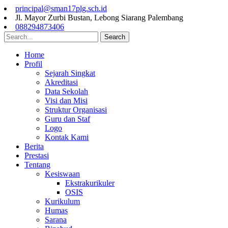
principal@sman17plg.sch.id
Jl. Mayor Zurbi Bustan, Lebong Siarang Palembang
088294873406
Search
Home
Profil
Sejarah Singkat
Akreditasi
Data Sekolah
Visi dan Misi
Struktur Organisasi
Guru dan Staf
Logo
Kontak Kami
Berita
Prestasi
Tentang
Kesiswaan
Ekstrakurikuler
OSIS
Kurikulum
Humas
Sarana