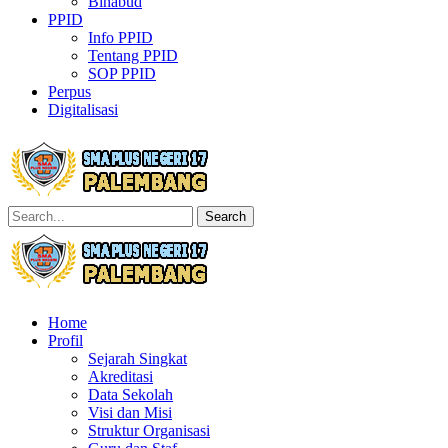
Binabud
PPID
Info PPID
Tentang PPID
SOP PPID
Perpus
Digitalisasi
Search
Home
Profil
Sejarah Singkat
Akreditasi
Data Sekolah
Visi dan Misi
Struktur Organisasi