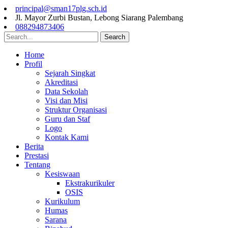
principal@sman17plg.sch.id
Jl. Mayor Zurbi Bustan, Lebong Siarang Palembang
088294873406
Search
Home
Profil
Sejarah Singkat
Akreditasi
Data Sekolah
Visi dan Misi
Struktur Organisasi
Guru dan Staf
Logo
Kontak Kami
Berita
Prestasi
Tentang
Kesiswaan
Ekstrakurikuler
OSIS
Kurikulum
Humas
Sarana