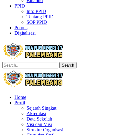
Binabud
PPID
Info PPID
Tentang PPID
SOP PPID
Perpus
Digitalisasi
Search
Home
Profil
Sejarah Singkat
Akreditasi
Data Sekolah
Visi dan Misi
Struktur Organisasi