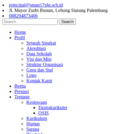
principal@sman17plg.sch.id
Jl. Mayor Zurbi Bustan, Lebong Siarang Palembang
088294873406
Search
Home
Profil
Sejarah Singkat
Akreditasi
Data Sekolah
Visi dan Misi
Struktur Organisasi
Guru dan Staf
Logo
Kontak Kami
Berita
Prestasi
Tentang
Kesiswaan
Ekstrakurikuler
OSIS
Kurikulum
Humas
Sarana