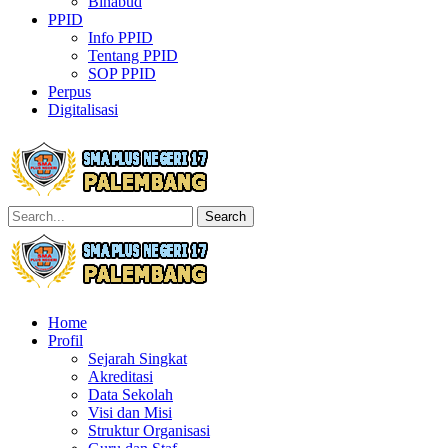
Binabud
PPID
Info PPID
Tentang PPID
SOP PPID
Perpus
Digitalisasi
Search
Home
Profil
Sejarah Singkat
Akreditasi
Data Sekolah
Visi dan Misi
Struktur Organisasi