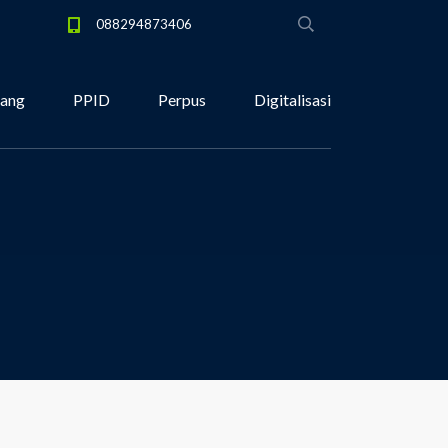
088294873406
tang
PPID
Perpus
Digitalisasi