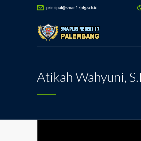
principal@sman17plg.sch.id
Atikah Wahyuni, S.P