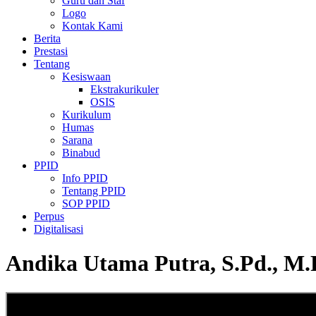
Guru dan Staf
Logo
Kontak Kami
Berita
Prestasi
Tentang
Kesiswaan
Ekstrakurikuler
OSIS
Kurikulum
Humas
Sarana
Binabud
PPID
Info PPID
Tentang PPID
SOP PPID
Perpus
Digitalisasi
Andika Utama Putra, S.Pd., M.