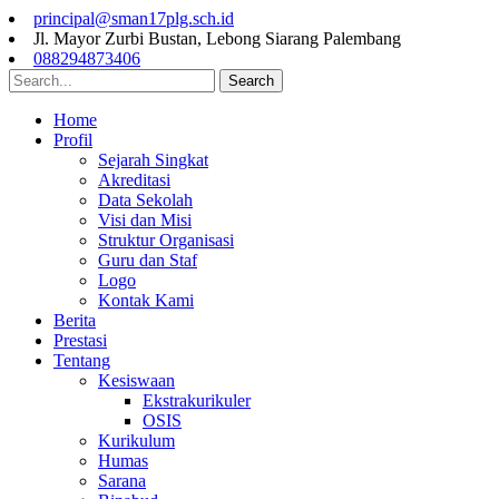
principal@sman17plg.sch.id
Jl. Mayor Zurbi Bustan, Lebong Siarang Palembang
088294873406
Search
Home
Profil
Sejarah Singkat
Akreditasi
Data Sekolah
Visi dan Misi
Struktur Organisasi
Guru dan Staf
Logo
Kontak Kami
Berita
Prestasi
Tentang
Kesiswaan
Ekstrakurikuler
OSIS
Kurikulum
Humas
Sarana