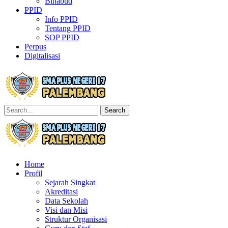
Binabud
PPID
Info PPID
Tentang PPID
SOP PPID
Perpus
Digitalisasi
Search
Home
Profil
Sejarah Singkat
Akreditasi
Data Sekolah
Visi dan Misi
Struktur Organisasi