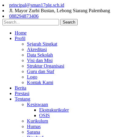
principal@sman17plg.sch.id
Jl. Mayor Zurbi Bustan, Lebong Siarang Palembang
088294873406
Search
Home
Profil
Sejarah Singkat
Akreditasi
Data Sekolah
Visi dan Misi
Struktur Organisasi
Guru dan Staf
Logo
Kontak Kami
Berita
Prestasi
Tentang
Kesiswaan
Ekstrakurikuler
OSIS
Kurikulum
Humas
Sarana