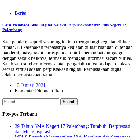
Berita
Cara Membaca Buku Digital Koleksi Perpustakaan SMA Plus Negeri 17
Palembang
Saat pandemi seperti sekarang ini kita mengurangi kegiatan di luar
rumah. Di karenakan terbatasnya kegiatan di luar ruangan di tengah
pandemi, masyarakat harus pandai untuk memanfaatkan gadget
dengan sebaik baiknya, termasuk menggali informasi secara virtual.
Salah satu sumber informasi atau pengetahuan yang dapat di akses
secara virtual adalah perpustakaan digital. Perpustakaan digital
adalah perpustakaan yang […]
13 Januari 2021
pada
Komentar Dinonaktifkan
Cara
Membaca
Search
Buku
Digital
Pos-pos Terbaru
Koleksi
Perpustakaan
29 Tahun SMA Negeri 17 Palembang: Tumbuh, Berprestasi,
SMA
dan Menginspirasi
Plus