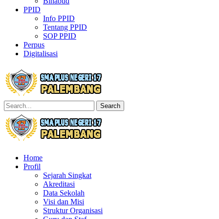
Binabud
PPID
Info PPID
Tentang PPID
SOP PPID
Perpus
Digitalisasi
Search
Home
Profil
Sejarah Singkat
Akreditasi
Data Sekolah
Visi dan Misi
Struktur Organisasi