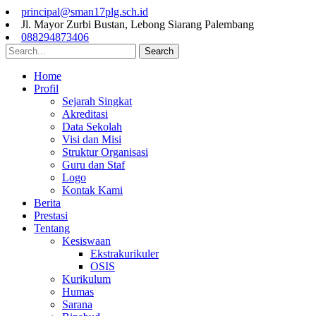
principal@sman17plg.sch.id
Jl. Mayor Zurbi Bustan, Lebong Siarang Palembang
088294873406
Search
Home
Profil
Sejarah Singkat
Akreditasi
Data Sekolah
Visi dan Misi
Struktur Organisasi
Guru dan Staf
Logo
Kontak Kami
Berita
Prestasi
Tentang
Kesiswaan
Ekstrakurikuler
OSIS
Kurikulum
Humas
Sarana