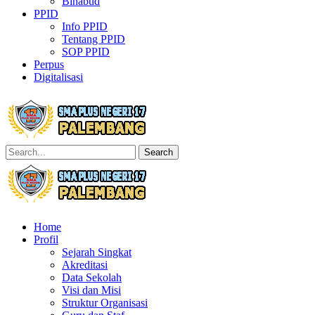
Binabud
PPID
Info PPID
Tentang PPID
SOP PPID
Perpus
Digitalisasi
Search
Home
Profil
Sejarah Singkat
Akreditasi
Data Sekolah
Visi dan Misi
Struktur Organisasi