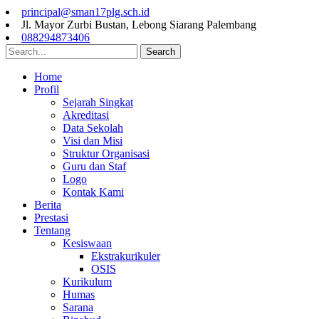
principal@sman17plg.sch.id
Jl. Mayor Zurbi Bustan, Lebong Siarang Palembang
088294873406
Search
Home
Profil
Sejarah Singkat
Akreditasi
Data Sekolah
Visi dan Misi
Struktur Organisasi
Guru dan Staf
Logo
Kontak Kami
Berita
Prestasi
Tentang
Kesiswaan
Ekstrakurikuler
OSIS
Kurikulum
Humas
Sarana