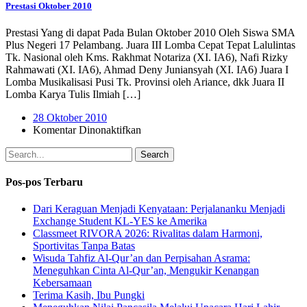
Prestasi Oktober 2010
Prestasi Yang di dapat Pada Bulan Oktober 2010 Oleh Siswa SMA
Plus Negeri 17 Pelambang. Juara III Lomba Cepat Tepat Lalulintas
Tk. Nasional oleh Kms. Rakhmat Notariza (XI. IA6), Nafi Rizky
Rahmawati (XI. IA6), Ahmad Deny Juniansyah (XI. IA6) Juara I
Lomba Musikalisasi Pusi Tk. Provinsi oleh Ariance, dkk Juara II
Lomba Karya Tulis Ilmiah […]
28 Oktober 2010
pada
Komentar Dinonaktifkan
Prestasi
Oktober
Search
2010
Pos-pos Terbaru
Dari Keraguan Menjadi Kenyataan: Perjalananku Menjadi
Exchange Student KL-YES ke Amerika
Classmeet RIVORA 2026: Rivalitas dalam Harmoni,
Sportivitas Tanpa Batas
Wisuda Tahfiz Al-Qur’an dan Perpisahan Asrama:
Meneguhkan Cinta Al-Qur’an, Mengukir Kenangan
Kebersamaan
Terima Kasih, Ibu Pungki