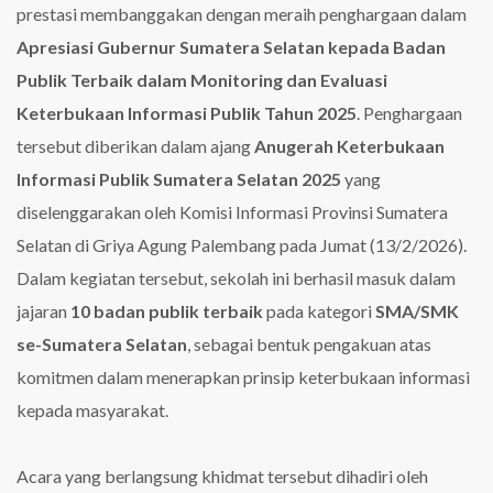
prestasi membanggakan dengan meraih penghargaan dalam
Apresiasi
Keterbukaan
Apresiasi Gubernur Sumatera Selatan kepada Badan
Informasi
Publik Terbaik dalam Monitoring dan Evaluasi
Publik
Sumatera
Keterbukaan Informasi Publik Tahun 2025
. Penghargaan
Selatan
tersebut diberikan dalam ajang
Anugerah Keterbukaan
2025
Informasi Publik Sumatera Selatan 2025
yang
diselenggarakan oleh Komisi Informasi Provinsi Sumatera
Selatan di Griya Agung Palembang pada Jumat (13/2/2026).
Dalam kegiatan tersebut, sekolah ini berhasil masuk dalam
jajaran
10 badan publik terbaik
pada kategori
SMA/SMK
se-Sumatera Selatan
, sebagai bentuk pengakuan atas
komitmen dalam menerapkan prinsip keterbukaan informasi
kepada masyarakat.
Acara yang berlangsung khidmat tersebut dihadiri oleh