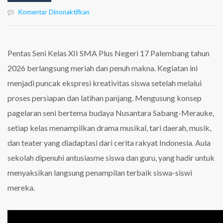
pada
Komentar Dinonaktifkan
Merajut
Cerita
Nusantara
dalam
Pentas Seni Kelas XII SMA Plus Negeri 17 Palembang tahun
Pentas
2026 berlangsung meriah dan penuh makna. Kegiatan ini
Seni
Kelas
menjadi puncak ekspresi kreativitas siswa setelah melalui
XII
proses persiapan dan latihan panjang. Mengusung konsep
pagelaran seni bertema budaya Nusantara Sabang-Merauke,
setiap kelas menampilkan drama musikal, tari daerah, musik,
dan teater yang diadaptasi dari cerita rakyat Indonesia. Aula
sekolah dipenuhi antusiasme siswa dan guru, yang hadir untuk
menyaksikan langsung penampilan terbaik siswa-siswi
mereka.