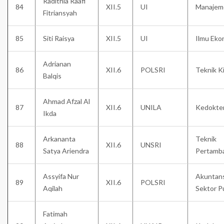
Radithia Raafi
84
XII.5
UI
Manajem
Fitriansyah
85
Siti Raisya
XII.5
UI
Ilmu Eko
Adrianan
86
XII.6
POLSRI
Teknik K
Balqis
Ahmad Afzal Al
87
XII.6
UNILA
Kedokte
Ikda
Arkananta
Teknik
88
XII.6
UNSRI
Satya Ariendra
Pertamb
Assyifa Nur
Akuntans
89
XII.6
POLSRI
Aqilah
Sektor P
Fatimah