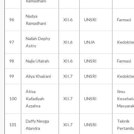
Ramadhani
Nadya
96
XII.6
UNSRI
Farmasi
Ramadhani
Nailah Dephy
97
XII.6
UNJA
Kedokte
Astry
98
Najla Ufairah
XII.6
UNSRI
Farmasi
99
Aliya Khairani
XII.7
UNSRI
Kedokte
Atisa
Ilmu
100
Kafadiyah
XII.7
UNSRI
Kesehat
Azzahra
Masyara
Daffy Neoga
Teknik
101
XII.7
UNSRI
Alandra
Pertamb