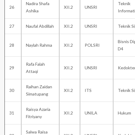
Nadira Shafa
Teknik
26
XII.2
UNSRI
Ashika
Informat
27
Naufal Abdillah
XII.2
UNSRI
Teknik Si
Bisnis Di
28
Naylah Rahma
XII.2
POLSRI
D4
Rafa Falah
29
XII.2
UNSRI
Kedokte
Attaqi
Raihan Zaidan
30
XII.2
ITS
Teknik Si
Simatupang
Raisya Azaria
31
XII.2
UNILA
Hukum
Fitriyany
Salwa Raisa