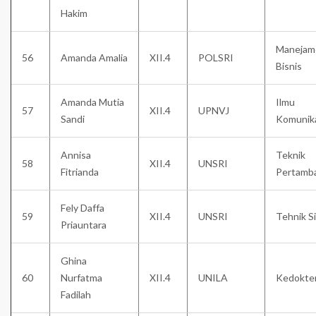
Hakim
Manejam
56
Amanda Amalia
XII.4
POLSRI
Bisnis
Amanda Mutia
Ilmu
57
XII.4
UPNVJ
Sandi
Komunik
Annisa
Teknik
58
XII.4
UNSRI
Fitrianda
Pertamb
Fely Daffa
59
XII.4
UNSRI
Tehnik Si
Priauntara
Ghina
60
Nurfatma
XII.4
UNILA
Kedokte
Fadilah