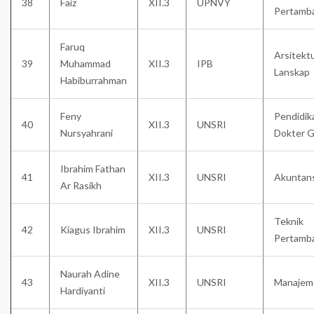
38
Faiz
XII.3
UPNVY
Pertamb
Faruq
Arsitekt
39
Muhammad
XII.3
IPB
Lanskap
Habiburrahman
Feny
Pendidik
40
XII.3
UNSRI
Nursyahrani
Dokter G
Ibrahim Fathan
41
XII.3
UNSRI
Akuntans
Ar Rasikh
Teknik
42
Kiagus Ibrahim
XII.3
UNSRI
Pertamb
Naurah Adine
43
XII.3
UNSRI
Manajem
Hardiyanti