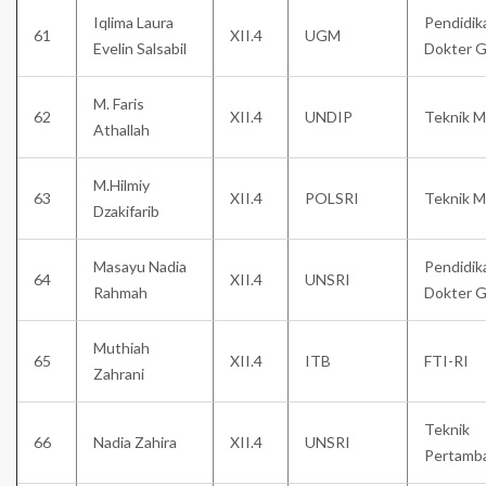
Iqlima Laura
Pendidik
61
XII.4
UGM
Evelin Salsabil
Dokter G
M. Faris
62
XII.4
UNDIP
Teknik M
Athallah
M.Hilmiy
63
XII.4
POLSRI
Teknik M
Dzakifarib
Masayu Nadia
Pendidik
64
XII.4
UNSRI
Rahmah
Dokter G
Muthiah
65
XII.4
ITB
FTI-RI
Zahrani
Teknik
66
Nadia Zahira
XII.4
UNSRI
Pertamb