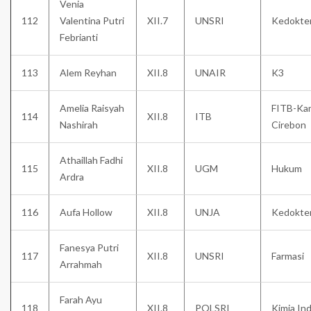
Venia
112
Valentina Putri
XII.7
UNSRI
Kedokte
Febrianti
113
Alem Reyhan
XII.8
UNAIR
K3
Amelia Raisyah
FITB-Ka
114
XII.8
ITB
Nashirah
Cirebon
Athaillah Fadhi
115
XII.8
UGM
Hukum
Ardra
116
Aufa Hollow
XII.8
UNJA
Kedokte
Fanesya Putri
117
XII.8
UNSRI
Farmasi
Arrahmah
Farah Ayu
118
XII.8
POLSRI
Kimia Ind