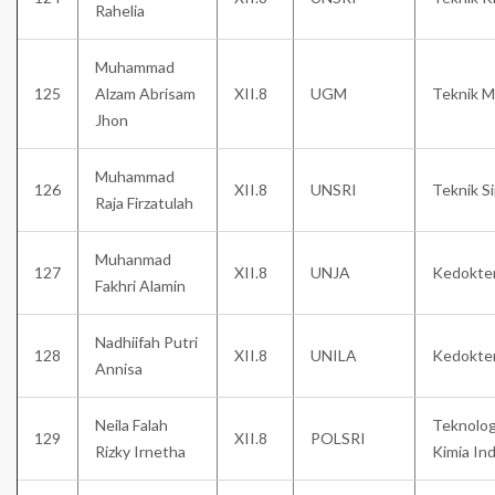
Rahelia
Muhammad
125
Alzam Abrisam
XII.8
UGM
Teknik M
Jhon
Muhammad
126
XII.8
UNSRI
Teknik Si
Raja Firzatulah
Muhanmad
127
XII.8
UNJA
Kedokte
Fakhri Alamin
Nadhiifah Putri
128
XII.8
UNILA
Kedokte
Annisa
Neila Falah
Teknolog
129
XII.8
POLSRI
Rizky Irnetha
Kimia Ind