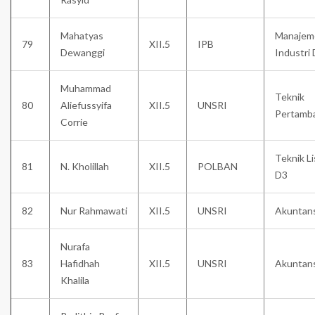
Mahatyas
Manajem
79
XII.5
IPB
Dewanggi
Industri
Muhammad
Teknik
80
Aliefussyifa
XII.5
UNSRI
Pertamb
Corrie
Teknik Li
81
N. Kholillah
XII.5
POLBAN
D3
82
Nur Rahmawati
XII.5
UNSRI
Akuntans
Nurafa
83
Hafidhah
XII.5
UNSRI
Akuntans
Khalila