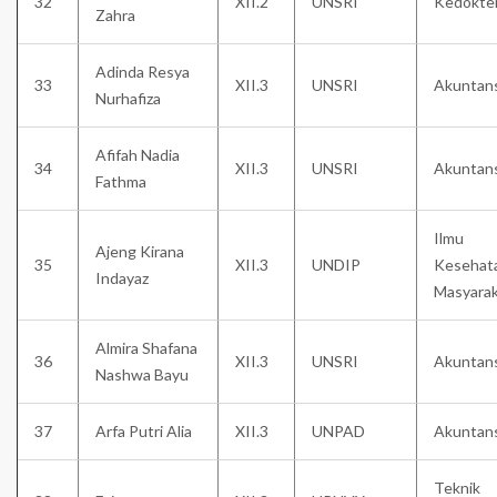
32
XII.2
UNSRI
Kedokte
Zahra
Adinda Resya
33
XII.3
UNSRI
Akuntans
Nurhafiza
Afifah Nadia
34
XII.3
UNSRI
Akuntans
Fathma
Ilmu
Ajeng Kirana
35
XII.3
UNDIP
Kesehat
Indayaz
Masyara
Almira Shafana
36
XII.3
UNSRI
Akuntans
Nashwa Bayu
37
Arfa Putri Alia
XII.3
UNPAD
Akuntans
Teknik