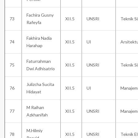
Fachira Gusny
73
XII.5
UNSRI
Teknik Si
Rafeyfa
Fakhira Nadia
74
XII.5
UI
Arsitekt
Harahap
Faturrahman
75
XII.5
UNSRI
Teknik Si
Dwi Adhisatrio
Julizcha Sucita
76
XII.5
UI
Manajem
Hidayat
M Raihan
77
XII.5
UNSRI
Manajem
Azkhanifah
M.Hilmiy
78
XII.5
UNSRI
Teknik E
Rasyid