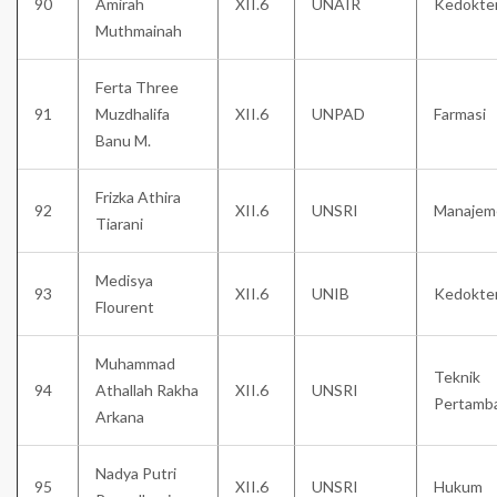
90
Amirah
XII.6
UNAIR
Kedokte
Muthmainah
Ferta Three
91
Muzdhalifa
XII.6
UNPAD
Farmasi
Banu M.
Frizka Athira
92
XII.6
UNSRI
Manajem
Tiarani
Medisya
93
XII.6
UNIB
Kedokte
Flourent
Muhammad
Teknik
94
Athallah Rakha
XII.6
UNSRI
Pertamb
Arkana
Nadya Putri
95
XII.6
UNSRI
Hukum