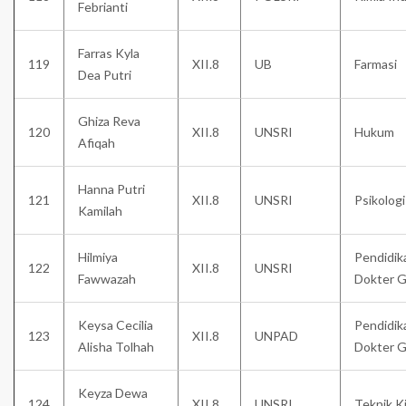
Febrianti
Farras Kyla
119
XII.8
UB
Farmasi
Dea Putri
Ghiza Reva
120
XII.8
UNSRI
Hukum
Afiqah
Hanna Putri
121
XII.8
UNSRI
Psikologi
Kamilah
Hilmiya
Pendidik
122
XII.8
UNSRI
Fawwazah
Dokter G
Keysa Cecilia
Pendidik
123
XII.8
UNPAD
Alisha Tolhah
Dokter G
Keyza Dewa
124
XII.8
UNSRI
Teknik K