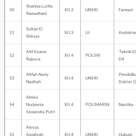
Shaniya Lutfia
50
XII.3
UNSRI
Farmasi
Ramadhani
Sultan El
51
XII.3
UI
Kedokte
Shirazy
Afif Keane
Teknik E
52
XII.4
POLSRI
Rajasca
D4
Afifah Nuriy
Pendidik
53
XII.4
UNSRI
Nazihah
Dokter G
Almira
54
Nurjawza
XII.4
POLIMARIN
Nautika
Seviandra Putri
Alyssa
55
Azzahrah
XII.4
UNSRI
Hukum