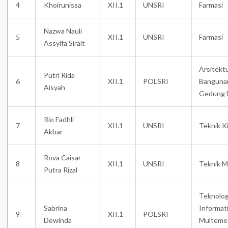
4
Khoirunissa
XII.1
UNSRI
Farmasi
Nazwa Nauli
5
XII.1
UNSRI
Farmasi
Assyifa Sirait
Arsitekt
Putri Rida
6
XII.1
POLSRI
Banguna
Aisyah
Gedung 
Rio Fadhli
7
XII.1
UNSRI
Teknik K
Akbar
Rova Caisar
8
XII.1
UNSRI
Teknik M
Putra Rizal
Teknolog
Sabrina
Informat
9
XII.1
POLSRI
Dewinda
Multeme