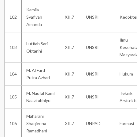
Kamila
102
Syafiyah
XII.7
UNSRI
Kedokte
Amanda
Ilmu
Lutfiah Sari
103
XII.7
UNSRI
Kesehat
Oktarini
Masyara
M. Al Fard
104
XII.7
UNSRI
Hukum
Putra Azhari
M. Naufal Kamil
Teknik
105
XII.7
UNSRI
Naazirabbiyu
Arsitekt
Maharani
106
Shaqieena
XII.7
UNPAD
Farmasi
Ramadhani