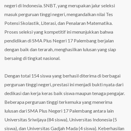
Plus
negeri di Indonesia. SNBT, yang merupakan jalur seleksi
Negeri
17
masuk perguruan tinggi negeri, mengandalkan nilai Tes
Palembang
Potensi Skolastik, Literasi, dan Penalaran Matematika.
di
SNBT
Proses seleksi yang kompetitif ini menunjukkan bahwa
2025
pendidikan di SMA Plus Negeri 17 Palembang berjalan
dengan baik dan terarah, menghasilkan lulusan yang siap
bersaing di tingkat nasional.
Dengan total 154 siswa yang berhasil diterima di berbagai
perguruan tinggi negeri, prestasi ini menjadi bukti nyata dari
dedikasi dan kerja keras baik siswa maupun tenaga pengajar.
Beberapa perguruan tinggi terkemuka yang menerima
lulusan dari SMA Plus Negeri 17 Palembang antara lain
Universitas Sriwijaya (84 siswa), Universitas Indonesia (5
siswa), dan Universitas Gadjah Mada (4 siswa). Keberhasilan