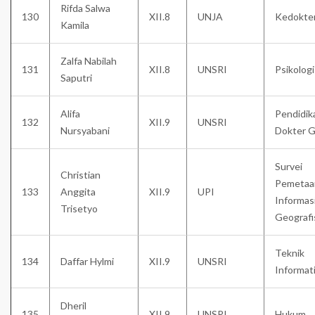
Rifda Salwa
130
XII.8
UNJA
Kedokte
Kamila
Zalfa Nabilah
131
XII.8
UNSRI
Psikologi
Saputri
Alifa
Pendidik
132
XII.9
UNSRI
Nursyabani
Dokter G
Survei
Christian
Pemetaa
133
Anggita
XII.9
UPI
Informas
Trisetyo
Geografi
Teknik
134
Daffar Hylmi
XII.9
UNSRI
Informat
Dheril
135
XII.9
UNSRI
Hukum