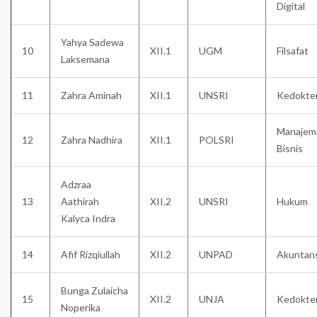
Digital
Yahya Sadewa
10
XII.1
UGM
Filsafat
Laksemana
11
Zahra Aminah
XII.1
UNSRI
Kedokte
Manajem
12
Zahra Nadhira
XII.1
POLSRI
Bisnis
Adzraa
13
Aathirah
XII.2
UNSRI
Hukum
Kalyca Indra
14
Afif Rizqiullah
XII.2
UNPAD
Akuntans
Bunga Zulaicha
15
XII.2
UNJA
Kedokte
Noperika