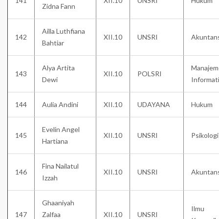
141
XII.10
UNSRI
Hukum
Zidna Fann
Ailla Luthfiana
142
XII.10
UNSRI
Akuntans
Bahtiar
Alya Artita
Manajem
143
XII.10
POLSRI
Dewi
Informat
144
Aulia Andini
XII.10
UDAYANA
Hukum
Evelin Angel
145
XII.10
UNSRI
Psikologi
Hartiana
Fina Nailatul
146
XII.10
UNSRI
Akuntans
Izzah
Ghaaniyah
Ilmu
147
Zalfaa
XII.10
UNSRI