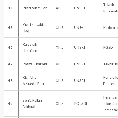
Teknik
44
Putri Nilam Sari
XII.3
UNSRI
Informat
Putri Salsabilla
45
XII.3
UNJA
Kedokte
Haq
Raissyah
46
XII.3
UNSRI
PGSD
Herniarti
47
Razita Khairani
XII.3
UNSRI
Teknik K
Richicho
Pendidik
48
XII.3
UNSRI
Azuardo Putra
Dokter
Peranca
Senja Fellah
49
XII.3
POLSRI
Jalan Da
Fakhirah
Jembata