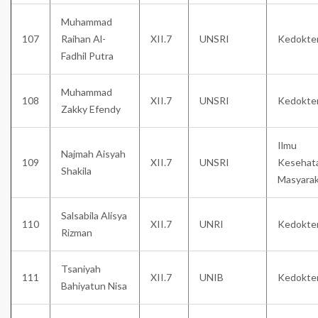
Muhammad
107
Raihan Al-
XII.7
UNSRI
Kedokte
Fadhil Putra
Muhammad
108
XII.7
UNSRI
Kedokte
Zakky Efendy
Ilmu
Najmah Aisyah
109
XII.7
UNSRI
Kesehat
Shakila
Masyara
Salsabila Alisya
110
XII.7
UNRI
Kedokte
Rizman
Tsaniyah
111
XII.7
UNIB
Kedokte
Bahiyatun Nisa