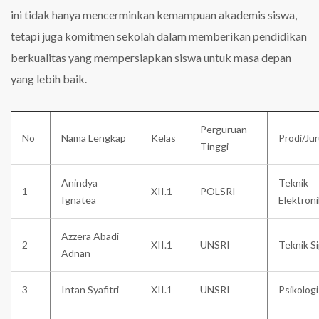
ini tidak hanya mencerminkan kemampuan akademis siswa,
tetapi juga komitmen sekolah dalam memberikan pendidikan
berkualitas yang mempersiapkan siswa untuk masa depan
yang lebih baik.
Perguruan
No
Nama Lengkap
Kelas
Prodi/Ju
Tinggi
Anindya
Teknik
1
XII.1
POLSRI
Ignatea
Elektron
Azzera Abadi
2
XII.1
UNSRI
Teknik Si
Adnan
3
Intan Syafitri
XII.1
UNSRI
Psikologi