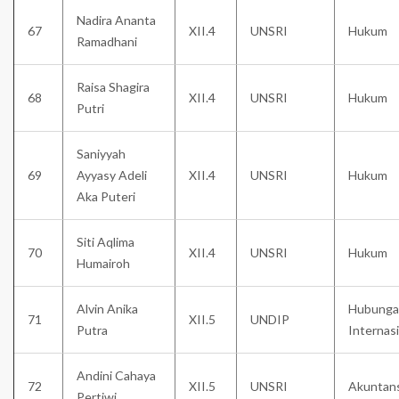
Nadira Ananta
67
XII.4
UNSRI
Hukum
Ramadhani
Raisa Shagira
68
XII.4
UNSRI
Hukum
Putri
Saniyyah
69
Ayyasy Adeli
XII.4
UNSRI
Hukum
Aka Puteri
Siti Aqlima
70
XII.4
UNSRI
Hukum
Humairoh
Alvin Anika
Hubunga
71
XII.5
UNDIP
Putra
Internas
Andini Cahaya
72
XII.5
UNSRI
Akuntans
Pertiwi