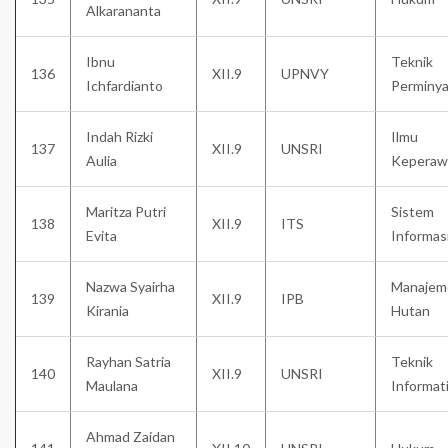
Alkarananta
Ibnu
Teknik
136
XII.9
UPNVY
Ichfardianto
Perminy
Indah Rizki
Ilmu
137
XII.9
UNSRI
Aulia
Keperaw
Maritza Putri
Sistem
138
XII.9
ITS
Evita
Informas
Nazwa Syairha
Manajem
139
XII.9
IPB
Kirania
Hutan
Rayhan Satria
Teknik
140
XII.9
UNSRI
Maulana
Informat
Ahmad Zaidan