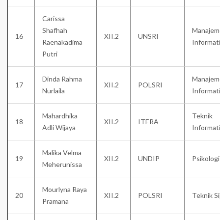
Carissa
Shafhah
Manajem
16
XII.2
UNSRI
Raenakadima
Informat
Putri
Dinda Rahma
Manajem
17
XII.2
POLSRI
Nurlaila
Informat
Mahardhika
Teknik
18
XII.2
ITERA
Adli Wijaya
Informat
Malika Velma
19
XII.2
UNDIP
Psikologi
Meherunissa
Mourlyna Raya
20
XII.2
POLSRI
Teknik Si
Pramana