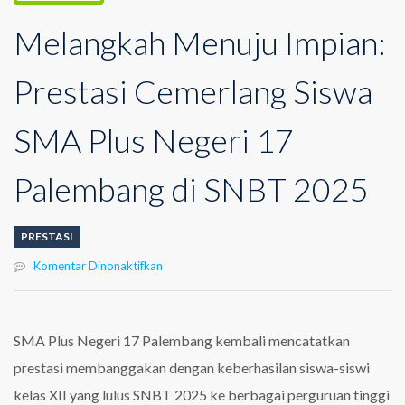
Melangkah Menuju Impian:
Prestasi Cemerlang Siswa
SMA Plus Negeri 17
Palembang di SNBT 2025
PRESTASI
pada
Komentar Dinonaktifkan
Melangkah
Menuju
Impian:
Prestasi
SMA Plus Negeri 17 Palembang kembali mencatatkan
Cemerlang
prestasi membanggakan dengan keberhasilan siswa-siswi
Siswa
SMA
kelas XII yang lulus SNBT 2025 ke berbagai perguruan tinggi