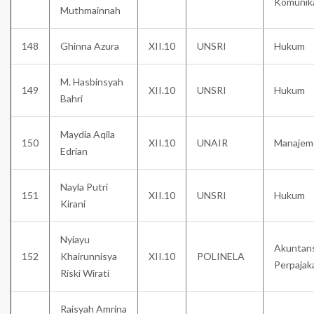
Komunik
Muthmainnah
148
Ghinna Azura
XII.10
UNSRI
Hukum
M. Hasbinsyah
149
XII.10
UNSRI
Hukum
Bahri
Maydia Aqila
150
XII.10
UNAIR
Manajem
Edrian
Nayla Putri
151
XII.10
UNSRI
Hukum
Kirani
Nyiayu
Akuntans
152
Khairunnisya
XII.10
POLINELA
Perpajak
Riski Wirati
Raisyah Amrina