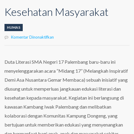
Kesehatan Masyarakat
HUMAS
pada
Komentar Dinonaktifkan
Midang
17:
Membangun
Kesadaran
Duta Literasi SMA Negeri 17 Palembang baru-baru ini
Literasi
menyelenggarakan acara “Midang 17” (Melangkah Inspiratif
dan
Kesehatan
Demi Asa Nusantara Gemar Membaca) sebuah inisiatif yang
Masyarakat
diusung untuk memperluas jangkauan edukasi literasi dan
kesehatan kepada masyarakat. Kegiatan ini berlangsung di
kawasan Kambang Iwak Palembang dan melibatkan
kolaborasi dengan Komunitas Kampung Dongeng, yang
bertujuan untuk memberikan edukasi yang menyenangkan
dan bermanfaat bagi anak-anak dan masyarakat sekitar.