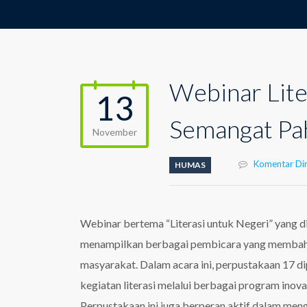
Webinar Lite
13
Semangat Pa
November
Komentar Din
HUMAS
Webinar bertema “Literasi untuk Negeri” yang
menampilkan berbagai pembicara yang membahas
masyarakat. Dalam acara ini, perpustakaan 17 d
kegiatan literasi melalui berbagai program inov
Perpustakaan ini juga berperan aktif dalam me