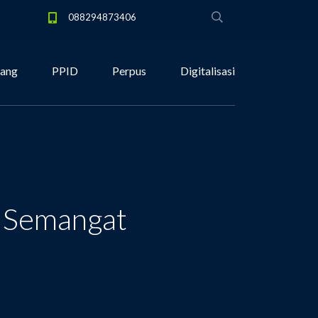
088294873406
tang
PPID
Perpus
Digitalisasi
n Semangat