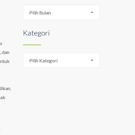
Arsip
Pilih Bulan
Kategori
u
, dan
Kategori
Pilih Kategori
untuk
dikan.
pak
E