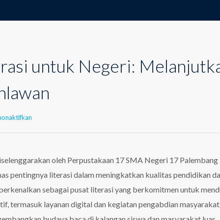
rasi untuk Negeri: Melanjutk
hlawan
pada
onaktifkan
Webinar
Literasi
untuk
Negeri:
 diselenggarakan oleh Perpustakaan 17 SMA Negeri 17 Palembang
Melanjutkan
 pentingnya literasi dalam meningkatkan kualitas pendidikan d
Semangat
Pahlawan
iperkenalkan sebagai pusat literasi yang berkomitmen untuk men
atif, termasuk layanan digital dan kegiatan pengabdian masyarakat
ngembangkan budaya baca di kalangan siswa dan masyarakat luas.