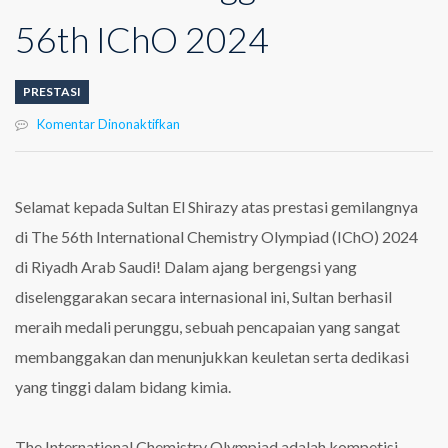
56th IChO 2024
PRESTASI
pada
Komentar Dinonaktifkan
Sultan
El
Shirazy
Meraih
Selamat kepada Sultan El Shirazy atas prestasi gemilangnya
Medali
di The 56th International Chemistry Olympiad (IChO) 2024
Perunggu
di
di Riyadh Arab Saudi! Dalam ajang bergengsi yang
The
diselenggarakan secara internasional ini, Sultan berhasil
56th
IChO
meraih medali perunggu, sebuah pencapaian yang sangat
2024
membanggakan dan menunjukkan keuletan serta dedikasi
yang tinggi dalam bidang kimia.
The International Chemistry Olympiad adalah kompetisi