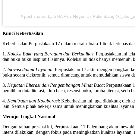
A post shared by SMA Plus Negeri 17 Palembang (@jubel_
Kunci Keberhasilan
Keberhasilan Perpustakaan 17 dalam meraih Juara 1 tidak terlepas dari
1.
Koleksi Buku yang Beragam dan Berkualitas
: Perpustakaan ini te
dan buku-buku inspiratif lainnya. Koleksi ini tidak hanya memenuhi
2.
Inovasi dalam Layanan
: Perpustakaan 17 aktif mengembangkan lay
buku secara elektronik, semua dirancang untuk memudahkan siswa 
3.
Kegiatan Literasi dan Pengembangan Minat Baca
: Perpustakaan 
pemilihan duta literasi, klub baca, resensi buku, lomba literasi, ser
4.
Kemitraan dan Kolaborasi
: Keberhasilan ini juga didukung oleh k
lain. Semua pihak bekerja sama untuk meningkatkan kualitas layanan
Menuju Tingkat Nasional
Dengan raihan prestasi ini, Perpustakaan 17 Palembang akan mewaki
intens dilakukan, dengan fokus pada meningkatkan kualitas layanan,