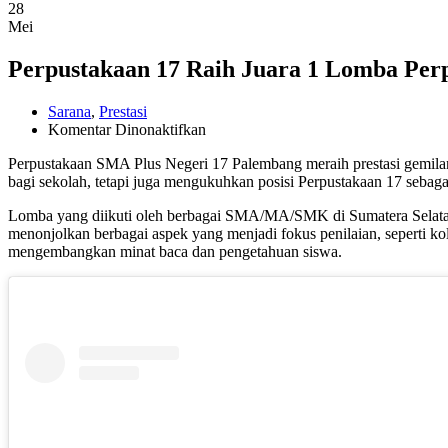
28
Mei
Perpustakaan 17 Raih Juara 1 Lomba Perp
Sarana
,
Prestasi
pada
Komentar Dinonaktifkan
Perpustakaan
Perpustakaan SMA Plus Negeri 17 Palembang meraih prestasi gemilan
17
bagi sekolah, tetapi juga mengukuhkan posisi Perpustakaan 17 sebagai
Raih
Juara
Lomba yang diikuti oleh berbagai SMA/MA/SMK di Sumatera Selatan i
1
menonjolkan berbagai aspek yang menjadi fokus penilaian, seperti kole
Lomba
mengembangkan minat baca dan pengetahuan siswa.
Perpustakaan
Tingkat
Provinsi
Sumatera
Selatan
2024