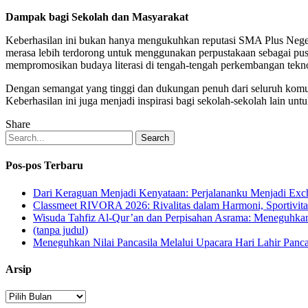
Dampak bagi Sekolah dan Masyarakat
Keberhasilan ini bukan hanya mengukuhkan reputasi SMA Plus Negeri
merasa lebih terdorong untuk menggunakan perpustakaan sebagai pusat
mempromosikan budaya literasi di tengah-tengah perkembangan tekno
Dengan semangat yang tinggi dan dukungan penuh dari seluruh komun
Keberhasilan ini juga menjadi inspirasi bagi sekolah-sekolah lain
Share
Search
Pos-pos Terbaru
Dari Keraguan Menjadi Kenyataan: Perjalananku Menjadi Ex
Classmeet RIVORA 2026: Rivalitas dalam Harmoni, Sportivita
Wisuda Tahfiz Al-Qur’an dan Perpisahan Asrama: Meneguhka
(tanpa judul)
Meneguhkan Nilai Pancasila Melalui Upacara Hari Lahir Panca
Arsip
Arsip