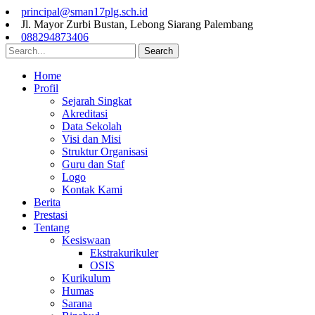
principal@sman17plg.sch.id
Jl. Mayor Zurbi Bustan, Lebong Siarang Palembang
088294873406
Search
Home
Profil
Sejarah Singkat
Akreditasi
Data Sekolah
Visi dan Misi
Struktur Organisasi
Guru dan Staf
Logo
Kontak Kami
Berita
Prestasi
Tentang
Kesiswaan
Ekstrakurikuler
OSIS
Kurikulum
Humas
Sarana