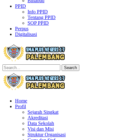
Binabud
PPID
Info PPID
Tentang PPID
SOP PPID
Perpus
Digitalisasi
Search
Home
Profil
Sejarah Singkat
Akreditasi
Data Sekolah
Visi dan Misi
Struktur Organisasi