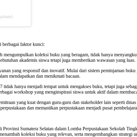
update)
 berbagai faktor kunci:
lah mengumpulkan koleksi buku yang beragam, tidak hanya menyangkut ma
 kebutuhan akademis siswa tetapi juga memberikan wawasan yang luas.
anan yang responsif dan inovatif. Mulai dari sistem peminjaman buku 
dalam mendapatkan dan menikmati bacaan.
17 tidak hanya menjadi tempat untuk mengakses buku, tetapi juga seba
ta berbagai workshop yang menginspirasi siswa untuk aktif dalam membac
emitraan yang kuat dengan guru-guru dan stakeholder lain seperti dinas 
 perpustakaan dan memastikan perpustakaan menjadi pusat pembelajaran
li Provinsi Sumatera Selatan dalam Lomba Perpustakaan Sekolah Tingk
 menambah koleksi buku yang relevan, serta mengembangkan strategi u