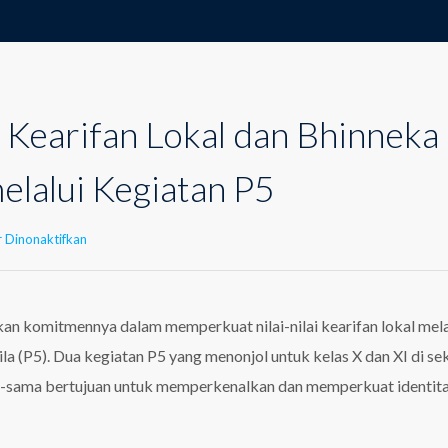
Kearifan Lokal dan Bhinneka
elalui Kegiatan P5
pada
 Dinonaktifkan
Memperkuat
Kearifan
Lokal
dan
n komitmennya dalam memperkuat nilai-nilai kearifan lokal mela
Bhinneka
la (P5). Dua kegiatan P5 yang menonjol untuk kelas X dan XI di se
Tunggal
Ika
-sama bertujuan untuk memperkenalkan dan memperkuat identit
melalui
Kegiatan
P5