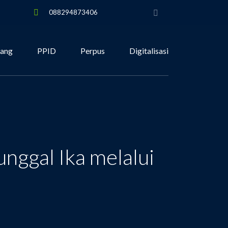
088294873406
tang
PPID
Perpus
Digitalisasi
nggal Ika melalui