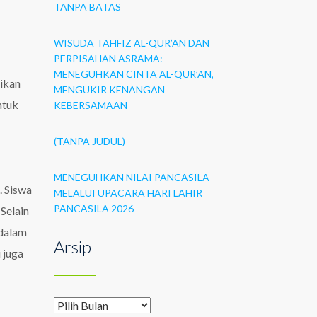
TANPA BATAS
WISUDA TAHFIZ AL-QUR’AN DAN
PERPISAHAN ASRAMA:
MENEGUHKAN CINTA AL-QUR’AN,
rikan
MENGUKIR KENANGAN
ntuk
KEBERSAMAAN
(TANPA JUDUL)
MENEGUHKAN NILAI PANCASILA
. Siswa
MELALUI UPACARA HARI LAHIR
PANCASILA 2026
Selain
 dalam
Arsip
 juga
Arsip