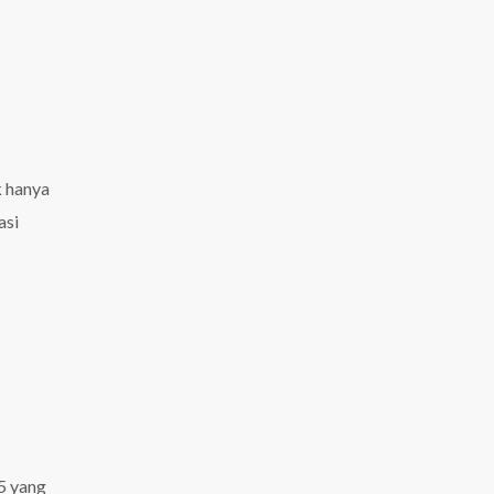
k hanya
asi
5 yang