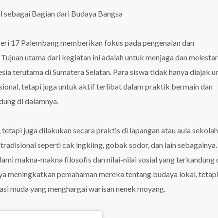
l sebagai Bagian dari Budaya Bangsa
egeri 17 Palembang memberikan fokus pada pengenalan dan
 Tujuan utama dari kegiatan ini adalah untuk menjaga dan melesta
esia terutama di Sumatera Selatan. Para siswa tidak hanya diajak u
onal, tetapi juga untuk aktif terlibat dalam praktik bermain dan
ndung di dalamnya.
 tetapi juga dilakukan secara praktis di lapangan atau aula sekolah
adisional seperti cak ingkling, gobak sodor, dan lain sebagainya. 
ami makna-makna filosofis dan nilai-nilai sosial yang terkandung
 hanya meningkatkan pemahaman mereka tentang budaya lokal, tetapi
si muda yang menghargai warisan nenek moyang.