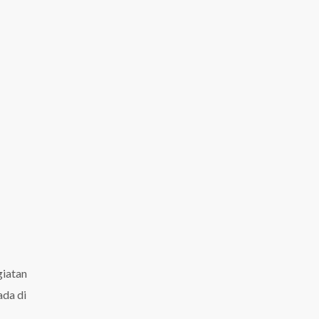
giatan
ada di