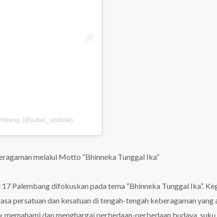
embang (@jubel_update)
ragaman melalui Motto “Bhinneka Tunggal Ika”
ri 17 Palembang difokuskan pada tema “Bhinneka Tunggal Ika”. Ke
rasa persatuan dan kesatuan di tengah-tengah keberagaman yang 
untuk memahami dan menghargai perbedaan-perbedaan budaya, suku,