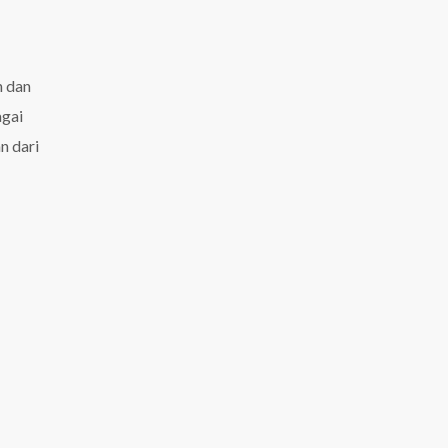
n dan
agai
n dari