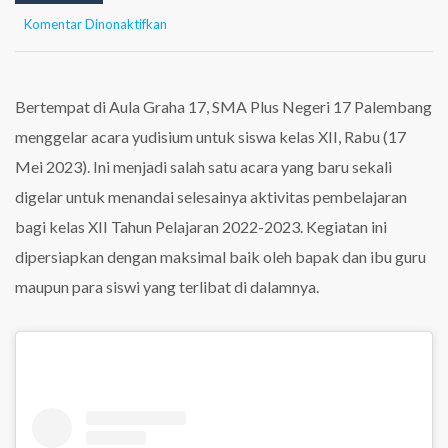
pada
Komentar Dinonaktifkan
Yudisium
Kelas
XII
SMA
Bertempat di Aula Graha 17, SMA Plus Negeri 17 Palembang
Plus
menggelar acara yudisium untuk siswa kelas XII, Rabu (17
Negeri
17
Mei 2023). Ini menjadi salah satu acara yang baru sekali
Palembang
digelar untuk menandai selesainya aktivitas pembelajaran
bagi kelas XII Tahun Pelajaran 2022-2023. Kegiatan ini
dipersiapkan dengan maksimal baik oleh bapak dan ibu guru
maupun para siswi yang terlibat di dalamnya.