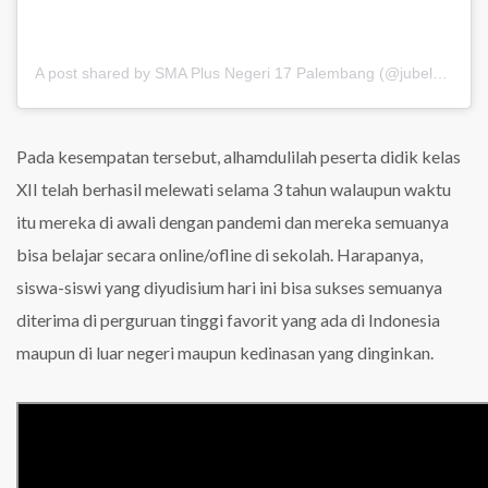
A post shared by SMA Plus Negeri 17 Palembang (@jubel_update)
Pada kesempatan tersebut, alhamdulilah peserta didik kelas
XII telah berhasil melewati selama 3 tahun walaupun waktu
itu mereka di awali dengan pandemi dan mereka semuanya
bisa belajar secara online/ofline di sekolah. Harapanya,
siswa-siswi yang diyudisium hari ini bisa sukses semuanya
diterima di perguruan tinggi favorit yang ada di Indonesia
maupun di luar negeri maupun kedinasan yang dinginkan.