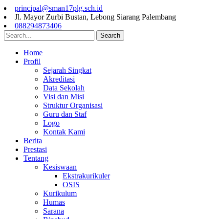
principal@sman17plg.sch.id
Jl. Mayor Zurbi Bustan, Lebong Siarang Palembang
088294873406
Search
Home
Profil
Sejarah Singkat
Akreditasi
Data Sekolah
Visi dan Misi
Struktur Organisasi
Guru dan Staf
Logo
Kontak Kami
Berita
Prestasi
Tentang
Kesiswaan
Ekstrakurikuler
OSIS
Kurikulum
Humas
Sarana