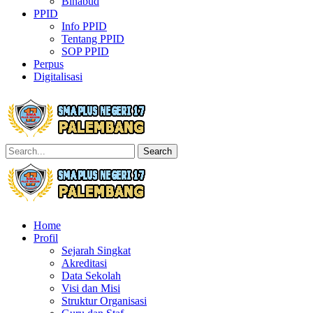
Binabud
PPID
Info PPID
Tentang PPID
SOP PPID
Perpus
Digitalisasi
Search
Home
Profil
Sejarah Singkat
Akreditasi
Data Sekolah
Visi dan Misi
Struktur Organisasi