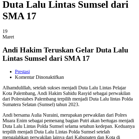
Duta Lalu Lintas Sumsel dari
SMA 17
19
Maret
Andi Hakim Teruskan Gelar Duta Lalu
Lintas Sumsel dari SMA 17
Prestasi
pada
Komentar Dinonaktifkan
Andi
Alhamdulillah, setelah sukses menjadi Duta Lalu Lintas Pelajar
Hakim
Kota Palembang, Andi Hakim Sahidu Rasyid sebagai perwakilan
Teruskan
dari Polrestabes Palembang terpilih menjadi Duta Lalu lintas Polda
Gelar
Sumatera Selatan (Sumsel) tahun 2023.
Duta
Lalu
Andi bersama Aulia Nuraini, merupakan perwakilan dari Polres
Lintas
Muara Enim sebagai pemenang bagian Putri akan bertugas menjadi
Sumsel
Duta Lalu Lintas Polda Sumsel selama setahun kedepan. Keduanya
dari
terpilih menjadi Duta Lalu Lintas Polda Sumsel setelah
SMA
mengalahkan perwakilan lainya dari Kabupaten dan Kota di
17