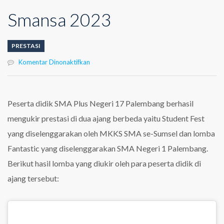
Smansa 2023
PRESTASI
pada
Komentar Dinonaktifkan
Prestasi
di
Lomba
Student
Peserta didik SMA Plus Negeri 17 Palembang berhasil
Fest
mengukir prestasi di dua ajang berbeda yaitu Student Fest
dan
Fantasatic
yang diselenggarakan oleh MKKS SMA se-Sumsel dan lomba
Smansa
Fantastic yang diselenggarakan SMA Negeri 1 Palembang.
2023
Berikut hasil lomba yang diukir oleh para peserta didik di
ajang tersebut: