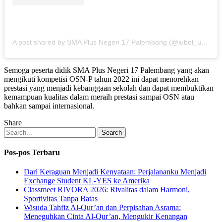
A post shared by SMA Plus Negeri 17 Palembang (@jubel_update)
Semoga peserta didik SMA Plus Negeri 17 Palembang yang akan
mengikuti kompetisi OSN-P tahun 2022 ini dapat menorehkan
prestasi yang menjadi kebanggaan sekolah dan dapat membuktikan
kemampuan kualitas dalam meraih prestasi sampai OSN atau
bahkan sampai internasional.
Share
Search
Pos-pos Terbaru
Dari Keraguan Menjadi Kenyataan: Perjalananku Menjadi
Exchange Student KL-YES ke Amerika
Classmeet RIVORA 2026: Rivalitas dalam Harmoni,
Sportivitas Tanpa Batas
Wisuda Tahfiz Al-Qur’an dan Perpisahan Asrama:
Meneguhkan Cinta Al-Qur’an, Mengukir Kenangan