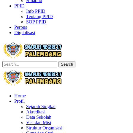
Binabud
PPID
Info PPID
Tentang PPID
SOP PPID
Perpus
Digitalisasi
Search
Home
Profil
Sejarah Singkat
Akreditasi
Data Sekolah
Visi dan Misi
Struktur Organisasi