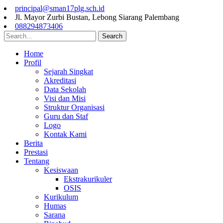
principal@sman17plg.sch.id
Jl. Mayor Zurbi Bustan, Lebong Siarang Palembang
088294873406
Search
Home
Profil
Sejarah Singkat
Akreditasi
Data Sekolah
Visi dan Misi
Struktur Organisasi
Guru dan Staf
Logo
Kontak Kami
Berita
Prestasi
Tentang
Kesiswaan
Ekstrakurikuler
OSIS
Kurikulum
Humas
Sarana