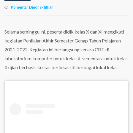
pada
Komentar Dinonaktifkan
Penilaian
Akhir
Semester
Genap
Selama seminggu ini, peserta didik kelas X dan XI mengikuti
TP
kegiatan Penilaian Akhir Semester Genap Tahun Pelajaran
2021-
2022
2021-2022. Kegiatan ini berlangsung secara CBT di
laboratorium komputer untuk kelas X, sementara untuk kelas
X ujian berbasis kertas berlokasi di berbagai lokal kelas.