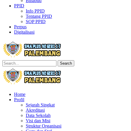
Binabud
PPID
Info PPID
Tentang PPID
SOP PPID
Perpus
Digitalisasi
Search
Home
Profil
Sejarah Singkat
Akreditasi
Data Sekolah
Visi dan Misi
Struktur Organisasi