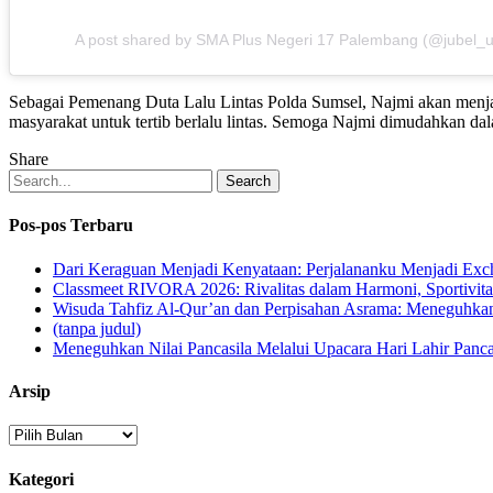
A post shared by SMA Plus Negeri 17 Palembang (@jubel_
Sebagai Pemenang Duta Lalu Lintas Polda Sumsel, Najmi akan menjadi
masyarakat untuk tertib berlalu lintas. Semoga Najmi dimudahkan da
Share
Search
Pos-pos Terbaru
Dari Keraguan Menjadi Kenyataan: Perjalananku Menjadi Ex
Classmeet RIVORA 2026: Rivalitas dalam Harmoni, Sportivita
Wisuda Tahfiz Al-Qur’an dan Perpisahan Asrama: Meneguhka
(tanpa judul)
Meneguhkan Nilai Pancasila Melalui Upacara Hari Lahir Panca
Arsip
Arsip
Kategori