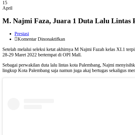
15
April
M. Najmi Faza, Juara 1 Duta Lalu Lintas 
Prestasi
pada
Komentar Dinonaktifkan
M.
Setelah melalui seleksi ketat akhirnya M Najmi Fazah kelas XI.1 terp
Najmi
28-29 Maret 2022 bertempat di OPI Mall.
Faza,
Juara
Sebagai perwakilan duta lalu lintas kota Palembang, Najmi menyisihk
1
lingkup Kota Palembang saja namun juga akaj bertugas sekaligus menja
Duta
Lalu
Lintas
Prov.
Sumsel
2022