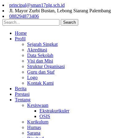
principal@sman17plg.sch.id
Jl. Mayor Zurbi Bustan, Lebong Siarang Palembang
088294873406
Search
Home
Profil
Sejarah Singkat
Akreditasi
Data Sekolah
Visi dan Misi
Struktur Organisasi
Guru dan Staf
Logo
Kontak Kami
Berita
Prestasi
Tentang
Kesiswaan
Ekstrakurikuler
OSIS
Kurikulum
Humas
Sarana