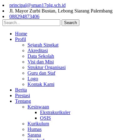
principal@sman17plg.sch.id
Jl. Mayor Zurbi Bustan, Lebong Siarang Palembang
088294873406
Search
Home
Profil
Sejarah Singkat
Akreditasi
Data Sekolah
Visi dan Misi
Struktur Organisasi
Guru dan Staf
Logo
Kontak Kami
Berita
Prestasi
Tentang
Kesiswaan
Ekstrakurikuler
OSIS
Kurikulum
Humas
Sarana