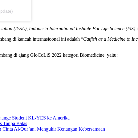
update)
ation (IYSA), Indonesia International Institute For Life Science (I3S)
i
ng di kancah internasioonal ini adalah “
Catfish as a Medicine to Inc
ng di ajang GloCoLiS 2022 kategori Biomedicine, yaitu:
change Student KL-YES ke Amerika
s Tanpa Batas
n Cinta Al-Qur’an, Mengukir Kenangan Kebersamaan