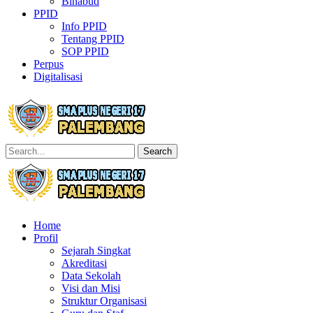
Binabud
PPID
Info PPID
Tentang PPID
SOP PPID
Perpus
Digitalisasi
Search
Home
Profil
Sejarah Singkat
Akreditasi
Data Sekolah
Visi dan Misi
Struktur Organisasi