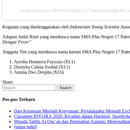
A post shared by SMA Plus Negeri 17 Palembang (@jubel_
Kegiatan yang diselenggarakan oleh
Indonesian Young Scientist Associ
Adapun Judul Riset yang membawa nama SMA Plus Negeri 17 Palemba
Dengue Fever”
Anggota Tim yang membawa nama harum SMA Plus Negeri 17 Palemba
Ayesha Humayra Fayyaza (XI.1)
Dzasyka Calista Syahid (XI.1)
Annisa Dwi Despita (XI.6)
Share
Search
Pos-pos Terbaru
Dari Keraguan Menjadi Kenyataan: Perjalananku Menjadi Ex
Classmeet RIVORA 2026: Rivalitas dalam Harmoni, Sportivita
Wisuda Tahfiz Al-Qur’an dan Perpisahan Asrama: Meneguhka
(tanpa judul)