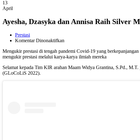
13
April
Ayesha, Dzasyka dan Annisa Raih Silver
Prestasi
pada
Komentar Dinonaktifkan
Ayesha,
Mengukir prestasi di tengah pandemi Covid-19 yang berkepanjangan 
Dzasyka
mengukir prestasi melalui karya-karya ilmiah mereka
dan
Annisa
Selamat kepada Tim KIR arahan Maam Widya Grantina, S.Pd., M.T. 
Raih
(GLoCoLiS 2022).
Silver
Medal
dalam
GLoCoLiS
2022